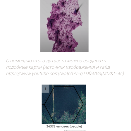
С помощью этого датасета можно создавать
подобные карты (источник изображения и гайд
https://www.youtube.com/watch?v=qTDf5VVnjMM&t=4s)