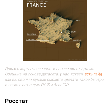
Пример карты численности населения от Артема
Орешина на основе датасета, у нас, кстати,
есть гайд
,
как вы своими руками сможете сделать такое быстро
и легко с помощью QGIS и AerialOD
Росстат