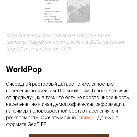
Хотя конечно у Контура встречаются и такие
приколы. Подобное, кстати, есть и в GHSL (источник -
https://t.me/map_lounge/161)
WorldPop
Очередной растровый датасет с численностью
населения по ячейкам 100 м или 1 км. Главное отличие
от предыдущих в том, что есть не просто численность
населения, но и иная демографическая информация,
например: половозрастной состав населения или
рождаемость. Скачать можно
отсюда
. Данные в
формате GeoTIFF.