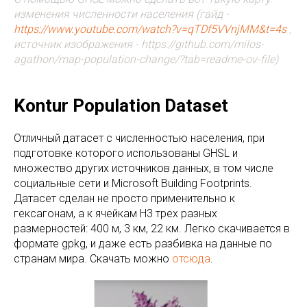
изменения численности населения (гайд -
https://www.youtube.com/watch?v=qTDf5VVnjMM&t=4s
,
источник изображения - https://github.com/milos-
agathon/map-population-change/?tab=readme-ov-file)
Kontur Population Dataset
Отличный датасет с численностью населения, при
подготовке которого использованы GHSL и
множество других источников данных, в том числе
социальные сети и Microsoft Building Footprints.
Датасет сделан не просто применительно к
гексагонам, а к ячейкам H3 трех разных
размерностей: 400 м, 3 км, 22 км. Легко скачивается в
формате gpkg, и даже есть разбивка на данные по
странам мира. Скачать можно
отсюда
.