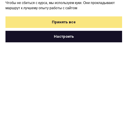
Чтобы не сбиться с курса, мы используем куки. Они прокладывают
маршрут к лучшему опыту работы с сайтом
Принять все
Настроить
Свяжитесь с нами
по почте
hello@cartetika.ru