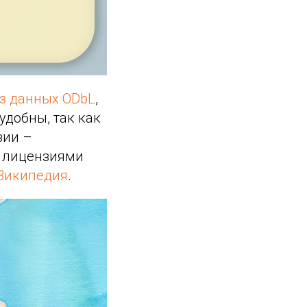
з данных ODbL
,
удобны, так как
зии –
с лицензиями
 Википедия
.