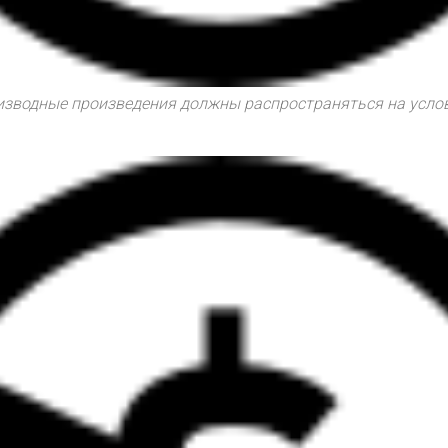
роизводные произведения должны распространяться на усло