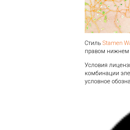
Cтиль
Stamen Wa
правом нижнем 
Условия лиценз
комбинации элем
условное обозна