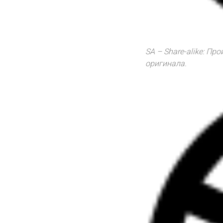
SA – Share-alike: П
оригинала.