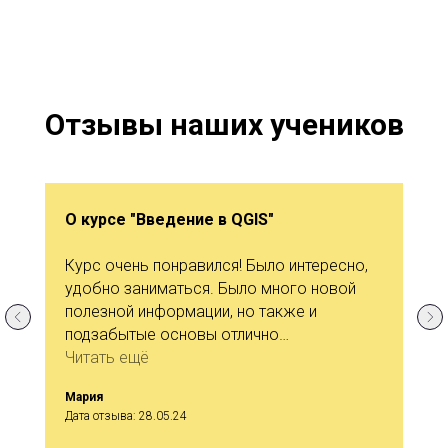
Отзывы наших учеников
О курсе "Введение в QGIS"
Курс очень понравился! Было интересно,
удобно заниматься. Было много новой
полезной информации, но также и
подзабытые основы отлично
вспомнились. Буду следить за вашими
Читать ещё
курсами и дальше, возможно что-нибудь
Мария
еще пройду!
Дата отзыва: 28.05.24