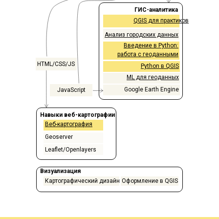
ГИС-аналитика
QGIS для практиков
Анализ городских данных
Введение в Python:
работа с геоданными
HTML/CSS/JS
Python в QGIS
ML для геоданных
Google Earth Engine
JavaScript
Навыки веб-картографии
Веб-картография
Geoserver
Leaflet/Openlayers
Визуализация
Картографический дизайн
Оформление в QGIS