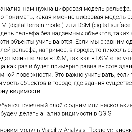
 анализ, нам нужна цифровая модель рельефа.
о понимать, какая именно цифровая модель 
M (digital terrain model) или DSM (digital surfac
дель рельефа без надземных объектов, таких 
 эти объекты учитываются. Если мы сравним од
лей рельефа, например, в городе, то пиксель 
дет меньше, чем в DSM, так как в DSM еще уч
ца как раз и будет примерно равна высоте зда
мной поверхности. Это важно учитывать, если 
мость объектов в городе, где здания существ
ону видимости.
ебуется точечный слой с одним или нескольки
будем делать анализ видимости в QGIS.
овим модуль Visibility Analysis. После установ