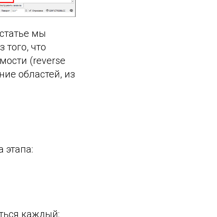
 статье мы
 того, что
ости (reverse
ние областей, из
 этапа:
ться каждый: