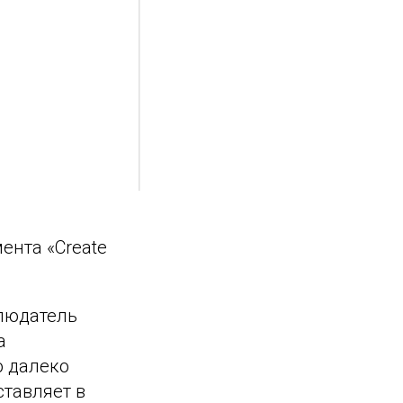
ента «Create
блюдатель
а
о далеко
ставляет в