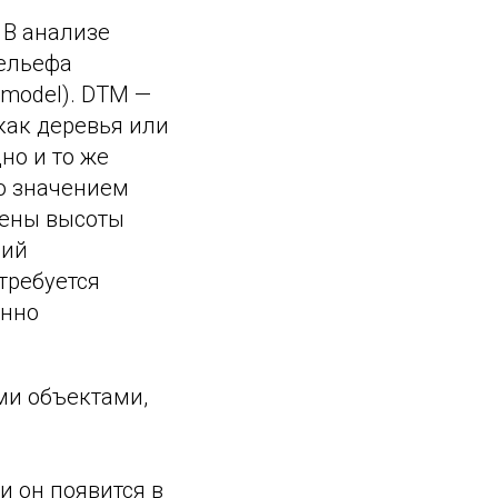
 В анализе
рельефа
e model). DTM —
как деревья или
но и то же
со значением
тены высоты
ний
требуется
енно
ми объектами,
ки он появится в