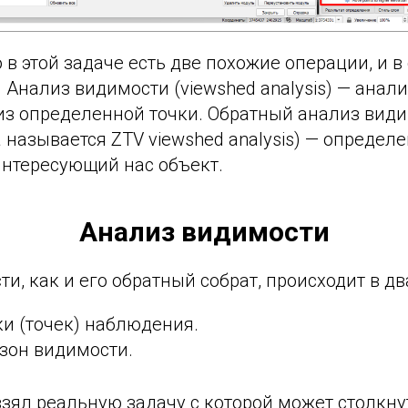
о в этой задаче есть две похожие операции, и в
 Анализ видимости (viewshed analysis) — анализ
из определенной точки. Обратный анализ видим
а называется ZTV viewshed analysis) — определе
интересующий нас объект.
Анализ видимости
и, как и его обратный собрат, происходит в два
ки (точек) наблюдения.
зон видимости.
зял реальную задачу с которой может столкну