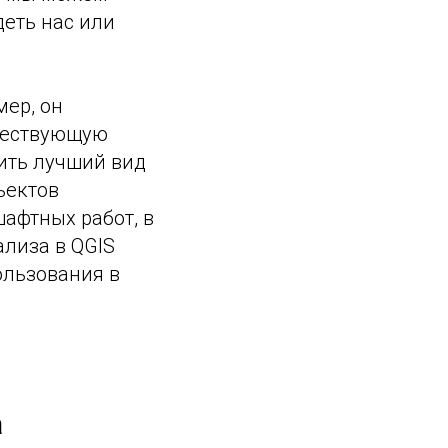
деть нас или
мер, он
уществующую
ить лучший вид
ъектов
афтных работ, в
ализа в QGIS
пользования в
а