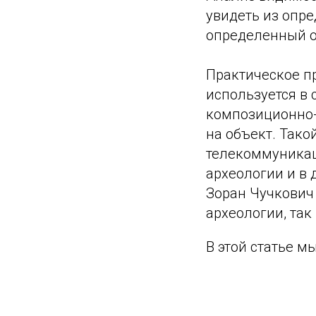
увидеть из опре
определенный о
Практическое п
используется в 
композиционно-
на объект. Тако
телекоммуникац
археологии и в 
Зоран Чучкович 
археологии, так
В этой статье м