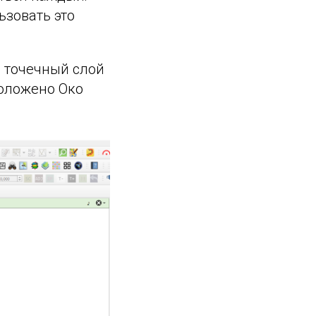
ьзовать это
и точечный слой
положено Око