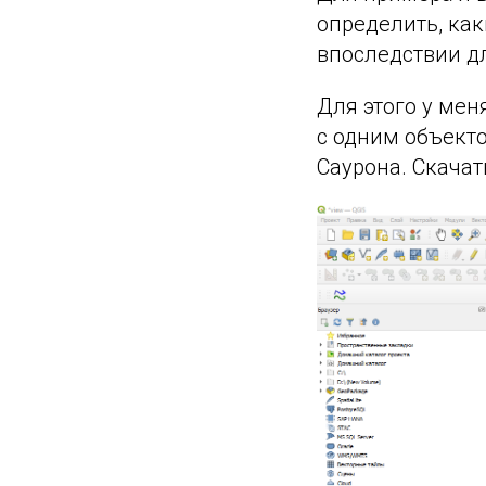
определить, как
впоследствии д
Для этого у ме
с одним объекто
Саурона. Скача