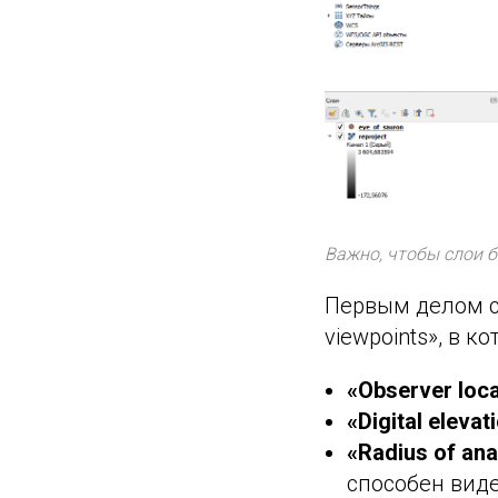
Важно, чтобы слои б
Первым делом с
viewpoints», в 
«Observer loca
«Digital eleva
«Radius of ana
способен виде