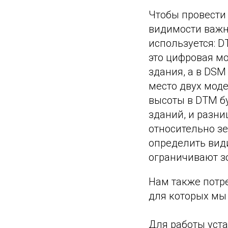
Чтобы провести
видимости важн
используется: DT
это цифровая мо
здания, а в DSM
место двух моде
высоты в DTM бу
зданий, и разни
относительно зе
определить види
ограничивают з
Нам также потр
для которых мы 
Для работы устан