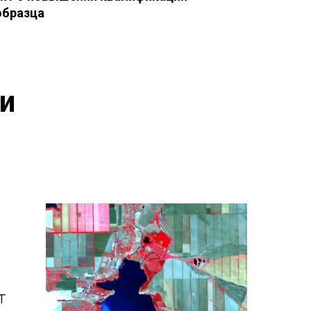
образца
ли
т