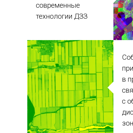
современные
технологии ДЗЗ
Со
при
в п
св
с о
ди
зо