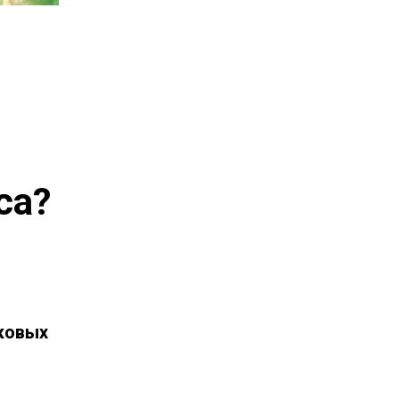
са?
ковых