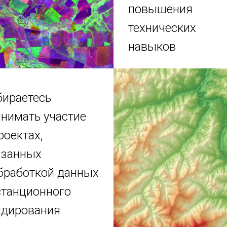
повышения
технических
навыков
бираетесь
нимать участие
роектах,
язанных
бработкой данных
станционного
ндирования