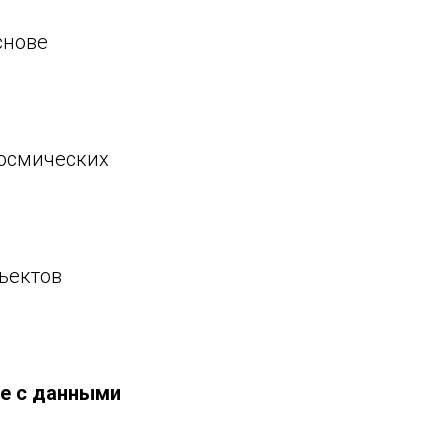
снове
космических
ъектов
е с
данными