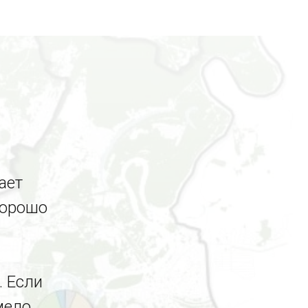
ает
хорошо
. Если
мело