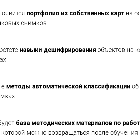
 появится
портфолио из собственных карт
на о
иковых снимков
ретете
навыки дешифрирования
объектов на 
ах
те
методы автоматической классификации
об
имках
 будет
база методических материалов по
работ
к которой можно возвращаться после обучения