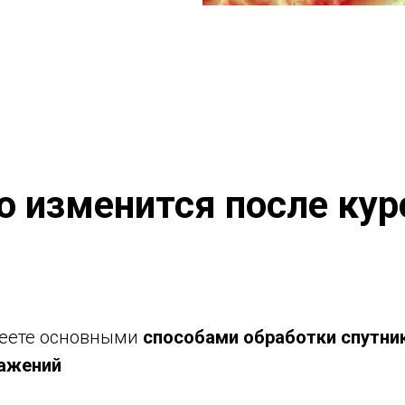
о изменится после кур
еете основными
способами обработки
спутни
ажений