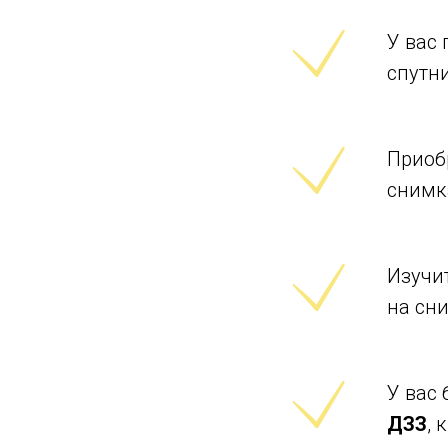
У вас
спутн
Приоб
снимк
Изучи
на сн
У вас
ДЗЗ
, 