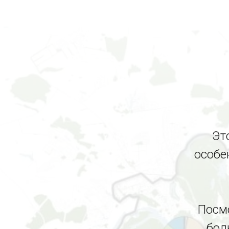
Эт
особе
Посмо
бол