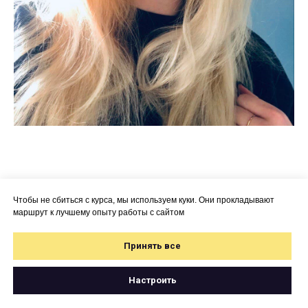
Курс можно купить в рассрочку
Выберите срок
Чтобы не сбиться с курса, мы используем куки. Они прокладывают
маршрут к лучшему опыту работы с сайтом
Отзывы учеников
Принять все
Настроить