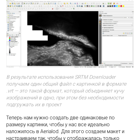
В результате использования SRTM Downloader
получаем один общий файл с картинкой в формате
.vrt — это такой формат, который объединяет кучу
изображений в одно, при этом без необходимости
подгружать их в проект
Теперь нам нужно создать две одинаковые по
размеру картинки, чтобы у нас все идеально
наложилось в Aerialod. Для этого создаем макет и
настраиваем так, чтобы у отображалась только