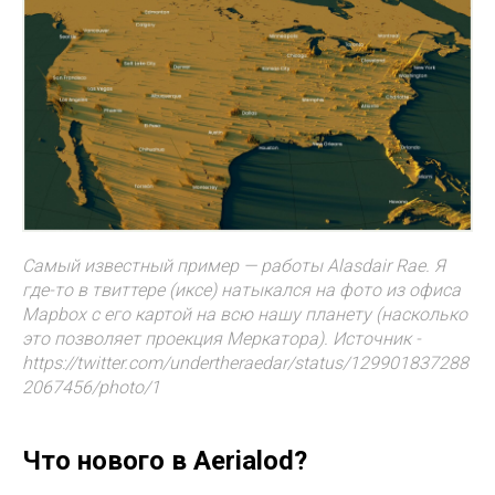
Самый известный пример — работы Alasdair Rae. Я
где-то в твиттере (иксе) натыкался на фото из офиса
Mapbox с его картой на всю нашу планету (насколько
это позволяет проекция Меркатора). Источник -
https://twitter.com/undertheraedar/status/129901837288
2067456/photo/1
Что нового в Aerialod?