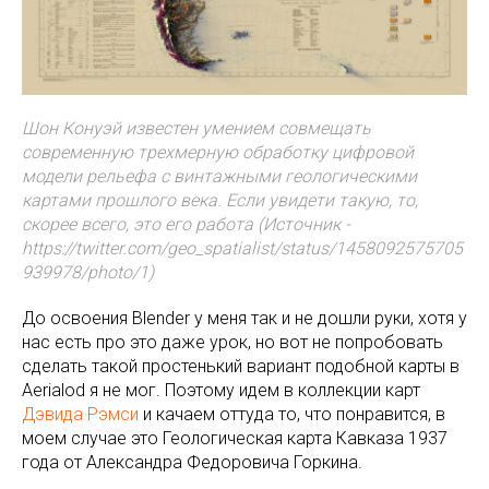
Шон Конуэй известен умением совмещать
современную трехмерную обработку цифровой
модели рельефа с винтажными геологическими
картами прошлого века. Если увидети такую, то,
скорее всего, это его работа (Источник -
https://twitter.com/geo_spatialist/status/1458092575705
939978/photo/1)
До освоения Blender у меня так и не дошли руки, хотя у
нас есть про это даже урок, но вот не попробовать
сделать такой простенький вариант подобной карты в
Aerialod я не мог. Поэтому идем в коллекции карт
Дэвида Рэмси
и качаем оттуда то, что понравится, в
моем случае это Геологическая карта Кавказа 1937
года от Александра Федоровича Горкина.