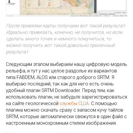
После привязки карты получаем вот такой результат.
Идеально привязать, конечно, не получится, но если
сделать много точек и немного помучиться, то
можно получить вот такой довольно приличный
результат
Следующим этапом выбираем нашу цифровую модель
рельефа, и тут у нас целое раздолье из вариантов
типа FABDEM, ALOS или старого доброго SRTM. Я
выбираю последний, так как для него есть очень
удобный плагин SRTM Downloader. Перед тем, как
использовать плагин, не забудьте зарегистрироваться
на сайте геологической
службы США
. С помощью
плагина можно скачать сразу с запасом кучу тайлов
SRTM, которые автоматически свяжутся в один файл с
настроенным монохромным стилем изображения.