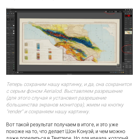
Теперь сохраним нашу картинку, и да, она сохранится
с серым фоном Aerialod. Выставляем разрешение
(для этого случая я установил разрешение
большинства экранов монитора), жмем на кнопку
"render" и сохраняем нашу картинку.
Вот такой результат получаем в итоге, и это уже
похоже на то, что делает Шон Конуэй, и чем можно
даже поделиться в Твиттере. Но для идеала, который