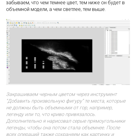
забываем, что чем темнее цвет, тем ниже он будет в
объемной модели, а чем светлее, тем выше.
Закрашиваем черным цветом через инструмент
“Добавить произвольную фигуру” те места, которые
не должны быть объемными от гор, например,
легенду или то, что криво привязалось.
Дополнительно я нарисовал серые прямоугольники
легенды, чтобы она потом стала объемнее. После
всех операций также сохраняем как картинку и