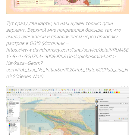
Тут сразу две карты, но нам нужен только один
вариант. Верхний мне понравился больше, так что
смело скачиваем и привязываем через привязку
растров в QGIS (Источник —
https://www.davidrumsey.com/luna/servlet/detail/RUMSE
Y~8~1~320764~90089963:Geologicheskaia-karta-
Kavkaza--Geom?
sort=Pub_List_No_InitialSort%2CPub_Date%2CPub_List_N
o%2CSeries_No#)