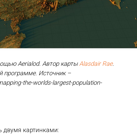
ощью Aerialod. Автор карты
Alasdair Rae
.
й программе. Источник –
mapping-the-worlds-largest-population-
ь двумя картинками: