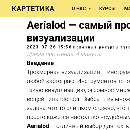
КАРТЕТИКА
О НАС
КУРСЫ
М
Aerialod — самый пр
визуализации
2023-07-26 15:56
Полезные ресурсы
Тут
Время прочтения: 4 минуты
Введение
Трехмерная визуализация – инструме
любой картограф. Инструментов, с 
такую визуализацию, огромное множе
вещей типа Blender. Выбрать из мно
задача: что-то слишком сложно, что-т
просто кажется настолько неудобным,
Aerialod
– отличный выбор для тех, 