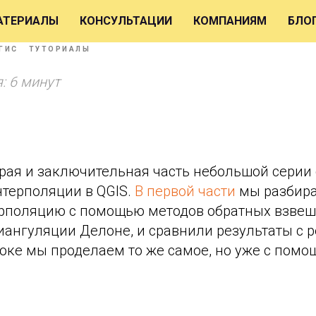
яция в QGIS, часть 2
АТЕРИАЛЫ
КОНСУЛЬТАЦИИ
КОМПАНИЯМ
БЛО
ГИС
ТУТОРИАЛЫ
: 6 минут
орая и заключительная часть небольшой серии 
терполяции в QGIS.
В первой части
мы разбира
рполяцию с помощью методов обратных взве
иангуляции Делоне, и сравнили результаты с 
оке мы проделаем то же самое, но уже с помо