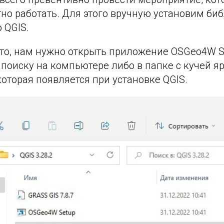
но работать. Для этого вручную установим библ
 QGIS.
то, нам нужно открыть приложение OSGeo4W Sh
поиску на компьютере либо в папке с кучей я
которая появляется при установке QGIS.