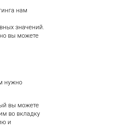
гинга нам
вных значений.
 но вы можете
ам нужно
рый вы можете
дим во вкладку
ию и