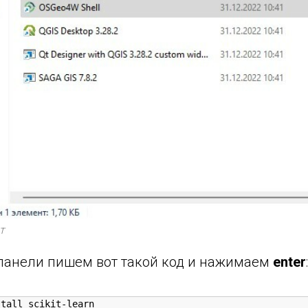
т
панели пишем вот такой код и нажимаем
enter
:
stall scikit-learn