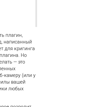
ть плагин,
од, написанный
т для кригинга
 плагина. Но
елать — это
вленных
б-камеру (или у
 силы вашей
тики любых
орое позволит