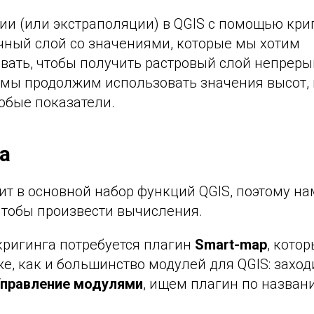
ии (или экстраполяции) в QGIS с помощью кри
чный слой со значениями, которые мы хотим
вать, чтобы получить растровый слой непреры
а мы продолжим использовать значения высот,
юбые показатели.
а
ит в основной набор функций QGIS, поэтому н
чтобы произвести вычисления.
кригинга потребуется плагин
Smart-map
, кото
же, как и большинство модулей для QGIS: захо
правление модулями
, ищем плагин по назван