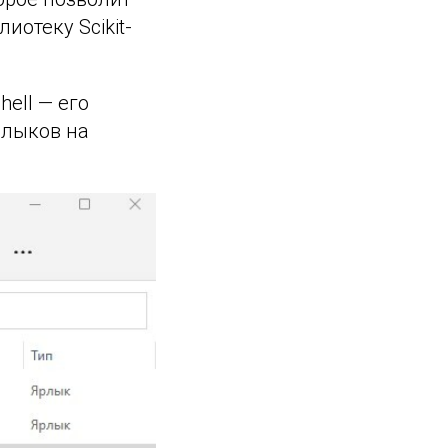
иотеку Scikit-
ell — его
рлыков на