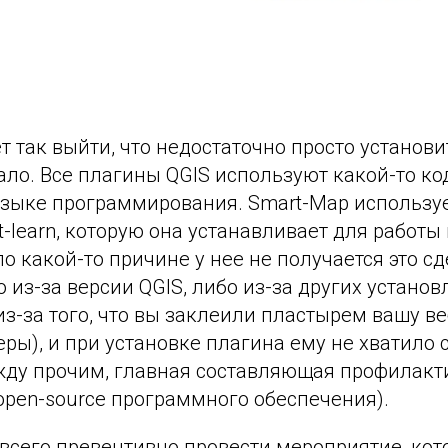
т так выйти, что недостаточно просто установи
ало. Все плагины QGIS используют какой-то к
языке программирования. Smart-Map используе
it-learn, которую она устанавливает для работы
по какой-то причине у нее не получается это сд
 из-за версии QGIS, либо из-за других устано
из-за того, что вы заклеили пластырем вашу ве
еры), и при установке плагина ему не хватило
ежду прочим, главная составляющая профилак
open-source программного обеспечения).
всего превентивно провести мероприятие, кот