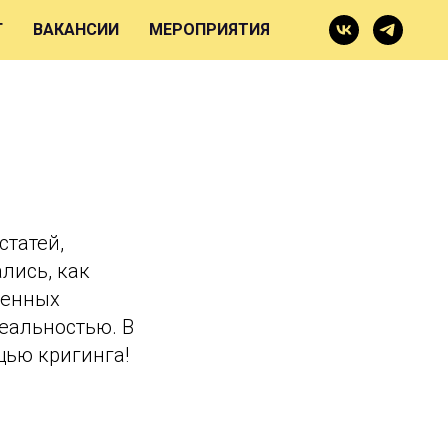
Г
ВАКАНСИИ
МЕРОПРИЯТИЯ
статей,
лись, как
шенных
реальностью. В
щью кригинга!