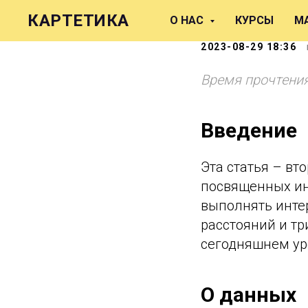
Интерпол
КАРТЕТИКА
О НАС
КУРСЫ
М
2023-08-29 18:36
Время прочтения
Введение
Эта статья – вт
посвященных ин
выполнять инте
расстояний и тр
сегодняшнем ур
О данных