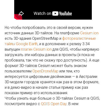
Но чтобы попробовать это в своей версии, нужен
источник данных 3D-тайлов. На платформе
Cesium ion
есть 3D-здания OpenStreetMap и
фотореалистичные
тайлы Google Earth
, и в дополнение к релизу 3.34
выпущен
плагин Cesium ion
для QGIS, чтобы напрямую
загружать эти наборы данных в проекты (я пока не
пробовала, так что не скажу про доступность). А еще
формат 3D-тайлов Cesium может быть знаком
пользователям
OpenDroneMap
или тем, кто
интересуется цифровыми двойниками — в Австралии
3D-модели городов хранятся как раз в этом формате,
и в демо-видео в начале статьи пример как раз
показан пример его использования.
Чтобы узнать еще больше о 3D-тайлах Cesium в QGIS,
посмотрите видео с
QGIS Open Day
. В нем