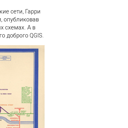
кие сети, Гарри
и, опубликовав
х схемах. А в
го доброго QGIS.