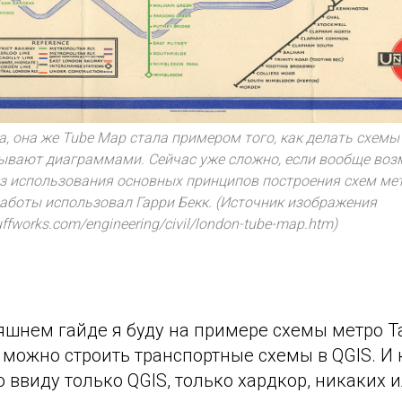
, она же Tube Map стала примером того, как делать схемы
ывают диаграммами. Сейчас уже сложно, если вообще воз
ез использования основных принципов построения схем мет
работы использовал Гарри Бекк. (Источник изображения
uffworks.com/engineering/civil/london-tube-map.htm)
яшнем гайде я буду на примере схемы метро 
 можно строить транспортные схемы в QGIS. И 
ю ввиду только QGIS, только хардкор, никаких 