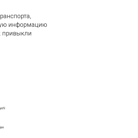
транспорта,
рную информацию
ак привыкли