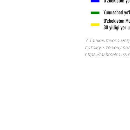
У Ташкентского метр
потому, что хочу пол
https://tashmetro.uz/m