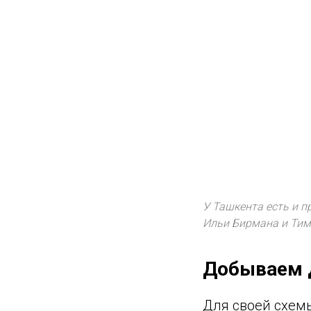
У Ташкента есть и 
Ильи Бирмана и Тимур
Добываем 
Для своей схемы