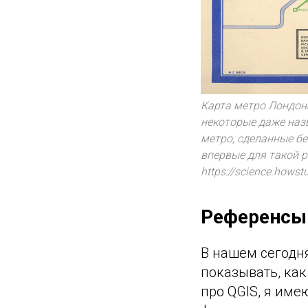
Карта метро Лондона
некоторые даже наз
метро, сделанные б
впервые для такой 
https://science.howst
Референсы
В нашем сегодн
показывать, как
про QGIS, я име