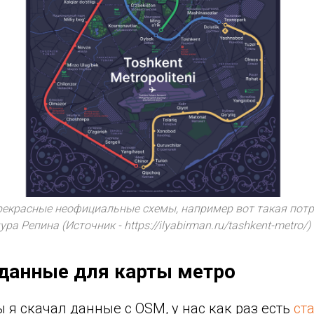
прекрасные неофициальные схемы, например вот такая пот
а Репина (Источник - https://ilyabirman.ru/tashkent-metro/)
данные для карты метро
 я скачал данные с OSM, у нас как раз есть
ста