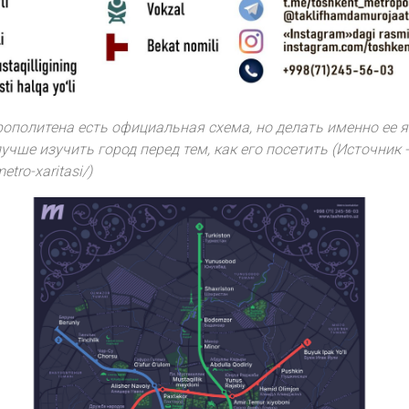
ополитена есть официальная схема, но делать именно ее 
учше изучить город перед тем, как его посетить (Источник -
etro-xaritasi/)