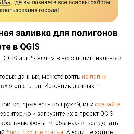
GIS»
, где вы познаете все основы работы
лепользования города!
ная заливка для полигонов
рте в QGIS
 QGIS и добавляем в него полигональные
отовых данных, можете взять
из папки
ах этой статьи. Источник данных –
лои, которые есть под рукой, или
скачайте
рриторию и загрузите их в проект QGIS.
арельные фоны. Чтобы научиться делать
ный
блок в конце статьи
. А если не хотите