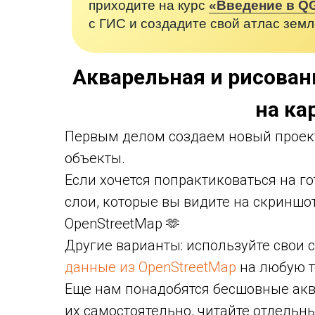
приходите на курс
«Введение в Q
с ГИС и создадите свой атлас зем
Акварельная и рисован
на ка
Первым делом создаем новый проект
объекты.
Если хочется попрактиковаться на г
слои, которые вы видите на скриншот
OpenStreetMap 🫶
Другие варианты: используйте свои с
данные из OpenStreetMap
на любую те
Еще нам понадобятся бесшовные акв
их самостоятельно, читайте отдель