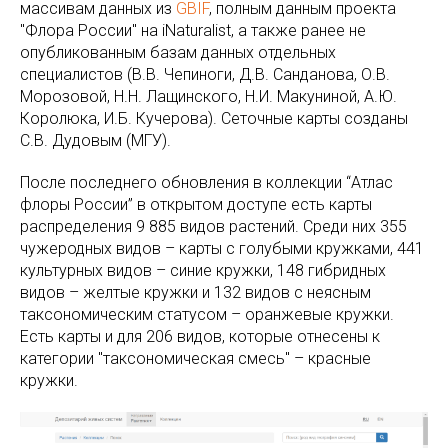
массивам данных из
GBIF
, полным данным проекта
"Флора России" на iNaturalist, а также ранее не
опубликованным базам данных отдельных
специалистов (В.В. Чепиноги, Д.В. Санданова, О.В.
Морозовой, Н.Н. Лащинского, Н.И. Макуниной, А.Ю.
Королюка, И.Б. Кучерова). Сеточные карты созданы
С.В. Дудовым (МГУ).
После последнего обновления в коллекции “Атлас
флоры России” в открытом доступе есть карты
распределения 9 885 видов растений. Среди них 355
чужеродных видов – карты с голубыми кружками, 441
культурных видов – синие кружки, 148 гибридных
видов – желтые кружки и 132 видов с неясным
таксономическим статусом – оранжевые кружки.
Есть карты и для 206 видов, которые отнесены к
категории "таксономическая смесь" – красные
кружки.