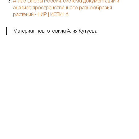
Атлас флоры России: система документации и
анализа пространственного разнообразия
растений - НИР | ИСТИНА
Материал подготовила Алия Кутуева