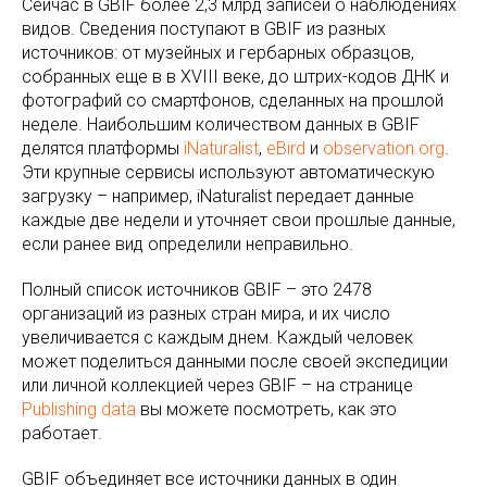
Сейчас в GBIF более 2,3 млрд записей о наблюдениях
видов. Сведения поступают в GBIF из разных
источников: от музейных и гербарных образцов,
собранных еще в в XVIII веке, до штрих-кодов ДНК и
фотографий со смартфонов, сделанных на прошлой
неделе. Наибольшим количеством данных в GBIF
делятся платформы
iNaturalist
,
eBird
и
observation.org
.
Эти крупные сервисы используют автоматическую
загрузку – например, iNaturalist передает данные
каждые две недели и уточняет свои прошлые данные,
если ранее вид определили неправильно.
Полный список источников GBIF – это 2478
организаций из разных стран мира, и их число
увеличивается с каждым днем. Каждый человек
может поделиться данными после своей экспедиции
или личной коллекцией через GBIF – на странице
Publishing data
вы можете посмотреть, как это
работает.
GBIF объединяет все источники данных в один