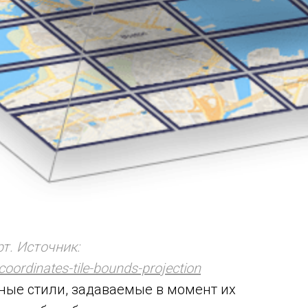
т. Источник:
ordinates-tile-bounds-projection
ые стили, задаваемые в момент их