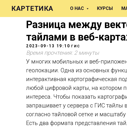
КАРТЕТИКА
О НАС
КУРСЫ
М
Разница между век
тайлами в веб-карта
2023-09-13 19:10
ГИС
Время прочтения: 2 минуты
У многих мобильных и веб-приложен
геолокации. Одна из основных функ
интерактивная картографическая под
любой цифровой карты, на котором п
интереса. Чтобы показать картограф
запрашивает у сервера c ГИС тайлы 
согласно тайловой сетке и масштабу
Есть два формата представления та