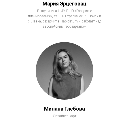
Мария Эрцеговац
Выпускница НИУ ВШЭ «Городское
планирование», ex - КБ Стрелка, ex - Я.Поиск и
Я.Лавка, ресерчит в Habidatum и работает над
европейским гео-стартапом
Милана Глебова
Дизайнер карт