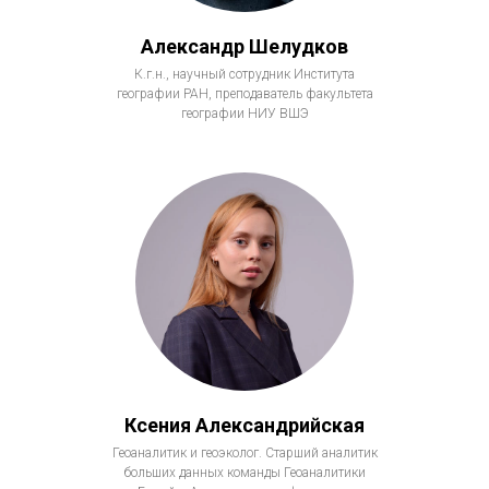
Александр Шелудков
К.г.н., научный сотрудник Института
географии РАН, преподаватель факультета
географии НИУ ВШЭ
Ксения Александрийская
Геоаналитик и геоэколог. Старший аналитик
больших данных команды Геоаналитики