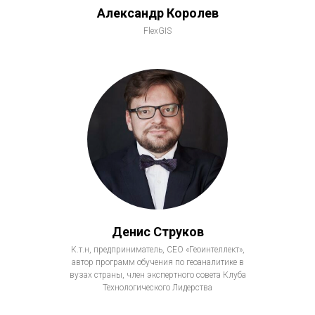
Александр Королев
FlexGIS
Денис Струков
К.т.н, предприниматель, СЕО «Геоинтеллект»,
автор программ обучения по геоаналитике в
вузах страны, член экспертного совета Клуба
Технологического Лидерства