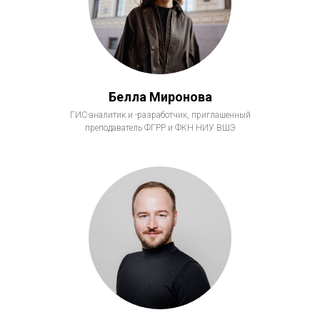
Белла Миронова
ГИС-аналитик и -разработчик, приглашенный
преподаватель ФГРР и ФКН НИУ ВШЭ