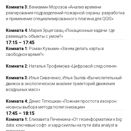
Комната 3:
Вениамин Морозов «Анализ времени
реагирования подразделений пожарной охраны: разработка
и применение специализированного плагина для QGIS»
Комната 4:
Мария Эрцеговац «Локационные задачи: где
размещать объекты с умом?»
17:15 – 17:45
Комната 1:
Роман Кузьмин «Зачем делать карты в
свободное время?»
Комната 2:
Наталья Трофимова «Цифровой след оленя»
Комната 3:
Илья Сиваченко, Илья Зылев «Вычислительный
движок в экологическом анализе траекторий движения
воздушных масс»
Комната 4:
Денис Тетюшкин «Ложная простота изохрон:
нюансы выбора метода полигонизации»
17:45 – 18:15
Комната 1:
Елизавета Печенкина «От геоинформатики к big
data: ключевые софт- и хард-скиллы на пути data analyst в
телекоме»