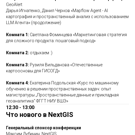
GeoAlert
Дарья Игнатенко, Данил Чернов «Mapflow Agent - AI
картография и пространственный анализ с использованием
LLM Агента» (продолжение)
Комната 1:
Светлана Фоминцева «Маркетинговая стратегия
для сложного продукта: пошаговый подход»
Комната 2:
отдыхаем :)
Комната 3:
Рузиля Вильданова
«Отечественные
картоосновы для ГИСОГД»
Комната 4:
Екатерина Подольская «Курс по машинному
обучению в решении пространственных задач: опыт
магистратуры „Пространственные данные и прикладная
геоаналитика“ ФГГТ НИУ ВШЭ»
12:30 - 13:00
Что нового в NextGIS
Генеральный спонсор конференции
Максим Дубинин, NextGIS