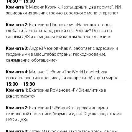
14:30 – 15:00
Комната 1:
Михаил Кузин «„Карты, деньги, два промта“. ИИ-
зарисовки из жизни странно-дорожного мапа-стартапа»
Комната 2:
Екатерина Павлюкевич «Насколько точны
глобальные карты наводнений для России? Оценка по
данным ДЗЗ и официальным картам зон затопления»
Комната 3:
Андрей Чернов «Как AI работает с адресами и
геоданными в масштабах страны: геокодирование,
связывание, обогащение»
Комната 4:
Милана Глебова «The World Labelled: как
создавалась типографика для акварельной карты мира»
15:00 – 15:30
Комната 1:
Екатерина Романова «ГИС-аналитика в
девелопменте»
Комната 2:
Екатерина Рыбина «Каттарская впадина:
гениальный проект или безумная идея? Оценка средствами
ГИС и ДЗЗ»
Комната 3:
Артем Мазурок «Вы находитесь здесь. Как мы