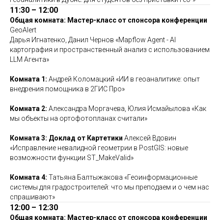
11:30 – 12:00
Общая комната:
Мастер-класс от спонсора конференции
GeoAlert
Дарья Игнатенко, Данил Чернов «Mapflow Agent - AI
картография и пространственный анализ с использованием
LLM Агента»
Комната 1:
Андрей Коломацкий «ИИ в геоаналитике: опыт
внедрения помощника в 2ГИС Про»
Комната 2:
Александра Моргачева, Юлия Исмайылова «Как
мы объекты на ортофотопланах считали»
Комната 3: Доклад от Картетики
Алексей Вдовин
«Исправление невалидной геометрии в PostGIS: новые
возможности функции ST_MakeValid»
Комната 4:
Татьяна Балтыжакова «Геоинформационные
системы для градостроителей: что мы преподаем и о чем нас
спрашивают»
12:00 – 12:30
Общая комната:
Мастер-класс от спонсора конференции