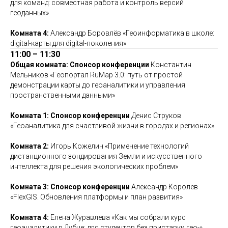
для команд: совместная работа и контроль версий
геоданных»
Комната 4:
Александр Боровлёв «Геоинформатика в школе:
digital-карты для digital-поколения»
11:00 – 11:30
Общая комната: Спонсор конференции
Константин
Мельников «Геопортал RuMap 3.0: путь от простой
демонстрации карты до геоаналитики и управления
пространственными данными»
Комната 1: Спонсор конференции
Денис Струков
«Геоаналитика для счастливой жизни в городах и регионах»
Комната 2:
Игорь Кожелин «Применение технологий
дистанционного зондирования Земли и искусственного
интеллекта для решения экологических проблем»
Комната 3:
Спонсор конференции
Александр Королев
«FlexGIS. Обновления платформы и план развития»
Комната 4:
Елена Журавлева «Как мы собрали курс
геоаналитики в Дубне: для студентов без приставки гео-»