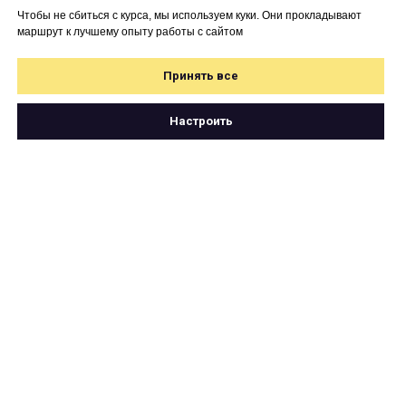
Чтобы не сбиться с курса, мы используем куки. Они прокладывают
маршрут к лучшему опыту работы с сайтом
Принять все
Настроить
Свяжитесь с нами
по почте
hello@cartetika.ru