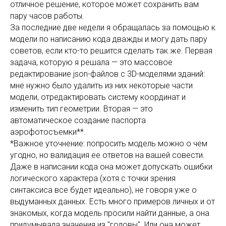
отличное решение, которое может сохранить вам
пару часов работы.
За последние две недели я обращалась за помощью к
модели по написанию кода дважды и могу дать пару
советов, если кто-то решится сделать так же. Первая
задача, которую я решала — это массовое
редактирование json-файлов с 3D-моделями зданий:
мне нужно было удалить из них некоторые части
модели, отредактировать систему координат и
изменить тип геометрии. Вторая — это
автоматическое создание паспорта
аэрофотосъемки**.
*Важное уточнение: попросить модель можно о чем
угодно, но валидация ее ответов на вашей совести.
Даже в написании кода она может допускать ошибки
логического характера (хотя с точки зрения
синтаксиса все будет идеально), не говоря уже о
выдуманных данных. Есть много примеров личных и от
знакомых, когда модель просили найти данные, а она
придумывала значения из "головы". Или она может