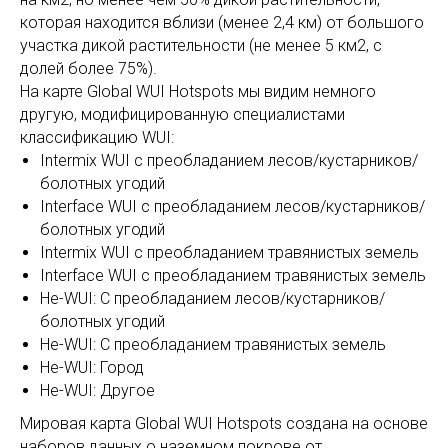
которая находится вблизи (менее 2,4 км) от большого
участка дикой растительности (не менее 5 км2, с
долей более 75%).
На карте Global WUI Hotspots мы видим немного
другую, модифицированную специалистами
классификацию WUI:
Intermix WUI с преобладанием лесов/кустарников/
болотных угодий
Interface WUI с преобладанием лесов/кустарников/
болотных угодий
Intermix WUI с преобладанием травянистых земель
Interface WUI с преобладанием травянистых земель
Не-WUI: С преобладанием лесов/кустарников/
болотных угодий
Не-WUI: С преобладанием травянистых земель
Не-WUI: Город
Не-WUI: Другое
Мировая карта Global WUI Hotspots создана на основе
наборов данных о наземном покрове от