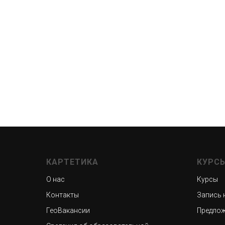
КАРТЕТИКА
КУРС
О нас
Курсы
Контакты
Запись 
ГеоВакансии
Предлож