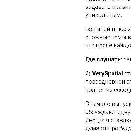
задавать правил
уникальным.
Большой плюс эт
сложные темы в
что после каждо
Где слушать:
за
2)
VerySpatial
от
повседневной ат
коллег из сосед
В начале выпуск
обсуждают одну 
иногда я ставлю
думают про буд