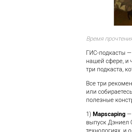
Время прочтения
ГИС-подкасты — 
нашей сфере, и 
три подкаста, к
Все три рекомен
или собираетесь
полезные конст
1)
Mapscaping
— 
выпуск Дэниел О
технологиях, и 