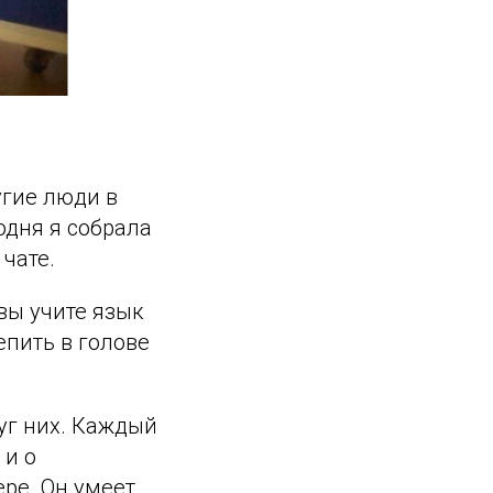
угие люди в
одня я собрала
чате.
вы учите язык
епить в голове
уг них. Каждый
 и о
ере. Он умеет