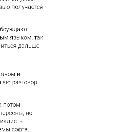
рвью получается
 обсуждают
тым языком, так
читься дальше.
тавом и
ушаю разговор
а потом
тересны, но
циалисты
емы софта.