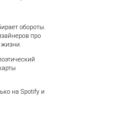
бирает обороты.
изайнеров про
 жизни.
 поэтический
карты
.
ько на Spotify и