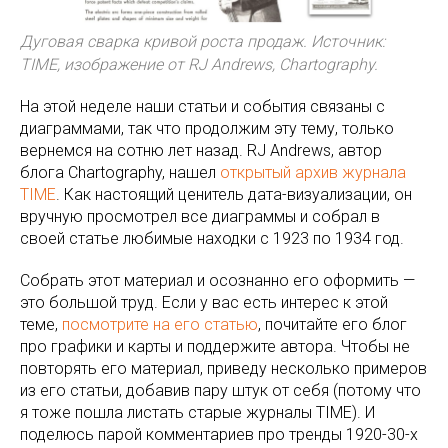
Дуговая сварка кривой роста продаж. Источник:
TIME, изображение от RJ Andrews, Chartography.
На этой неделе наши статьи и события связаны с
диаграммами, так что продолжим эту тему, только
вернемся на сотню лет назад. RJ Andrews, автор
блога Chartography, нашел
открытый архив журнала
TIME
. Как настоящий ценитель дата-визуализации, он
вручную просмотрел все диаграммы и собрал в
своей статье любимые находки с 1923 по 1934 год.
Собрать этот материал и осознанно его оформить —
это большой труд. Если у вас есть интерес к этой
теме,
посмотрите на его статью
, почитайте его блог
про графики и карты и поддержите автора. Чтобы не
повторять его материал, приведу несколько примеров
из его статьи, добавив пару штук от себя (потому что
я тоже пошла листать старые журналы TIME). И
поделюсь парой комментариев про тренды 1920-30-х