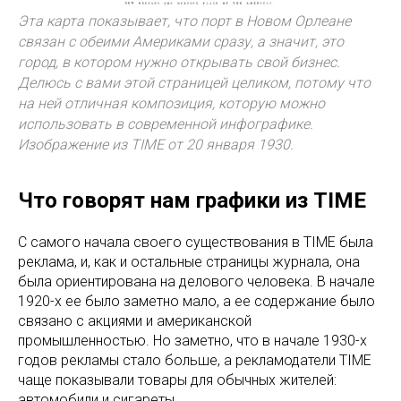
Эта карта показывает, что порт в Новом Орлеане
связан с обеими Америками сразу, а значит, это
город, в котором нужно открывать свой бизнес.
Делюсь с вами этой страницей целиком, потому что
на ней отличная композиция, которую можно
использовать в современной инфографике.
Изображение из TIME от 20 января 1930.
Что говорят нам графики из TIME
С самого начала своего существования в TIME была
реклама, и, как и остальные страницы журнала, она
была ориентирована на делового человека. В начале
1920-х ее было заметно мало, а ее содержание было
связано с акциями и американской
промышленностью. Но заметно, что в начале 1930-х
годов рекламы стало больше, а рекламодатели TIME
чаще показывали товары для обычных жителей:
автомобили и сигареты.