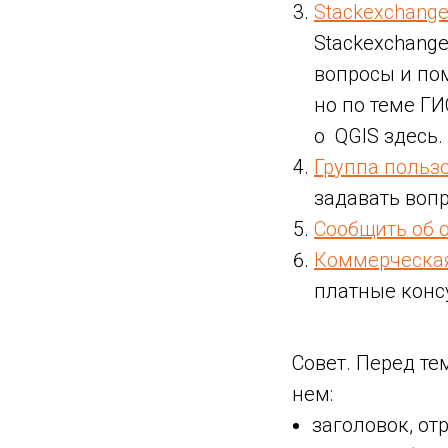
Stackexchange
Stackexchang
вопросы и пом
но по теме ГИ
о QGIS здесь.
Группа пользо
задавать воп
Сообщить об о
Коммерческа
платные конс
Совет. Перед те
нем:
заголовок, о