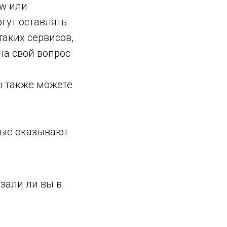
ow или
гут оставлять
таких сервисов,
на свой вопрос
вы также можете
орые оказывают
азали ли вы в