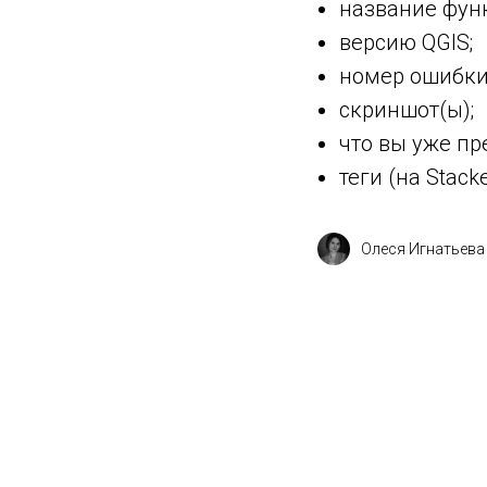
название функ
версию QGIS;
номер ошибки,
скриншот(ы);
что вы уже пр
теги (на Stack
Олеся Игнатьева