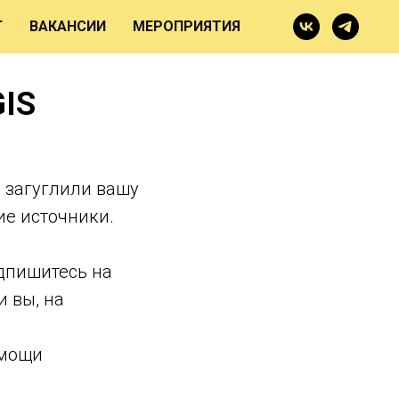
Г
ВАКАНСИИ
МЕРОПРИЯТИЯ
GIS
ы загуглили вашу
ие источники.
одпишитесь на
и вы, на
омощи