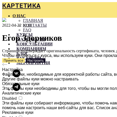
КАРТЕТИКА
О НАС
ГЛАВНАЯ
2022-04-22 10:11
КОНТАКТЫ
FAQ
КУРСЫ
Егор Здорников
МАТЕРИАЛЫ
КОНСУЛЬТАЦИИ
КОМПАНИЯМ
Страница подтверждает оригинальность сертификата, человек 
БЛОГ
Чтобы не сбиться с курса, мы используем куки. Они прок
ВАКАНСИИ
Принять все
Настроить
МЕРОПРИЯТИЯ
Настройка
Файлы куки, необходимые для корректной работы сайта, в
Другие файлы куки можно настраивать
Обязательные куки
Эти файлы куки необходимы для того, чтобы вы могли пол
Аналитические куки
Disabled
Эти файлы куки собирают информацию, чтобы помочь нам 
помочь нам настроить наши веб-сайты для вас. Список ан
Рекламные куки