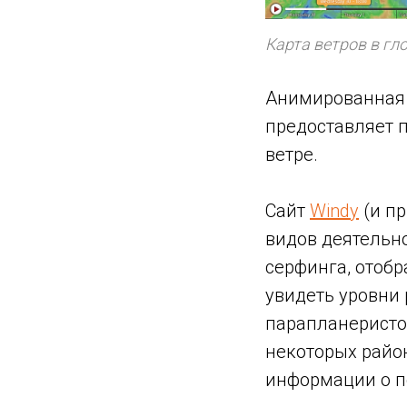
Карта ветров в гл
Анимированная 
предоставляет п
ветре.
Сайт
Windy
(и п
видов деятельно
серфинга, отобр
увидеть уровни 
парапланеристов
некоторых райо
информации о п