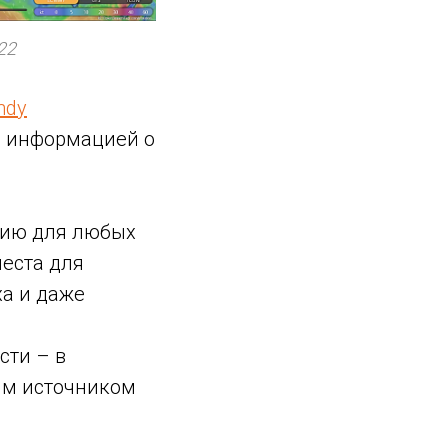
22
ndy
ся информацией о
цию для любых
места для
ха и даже
сти – в
ным источником