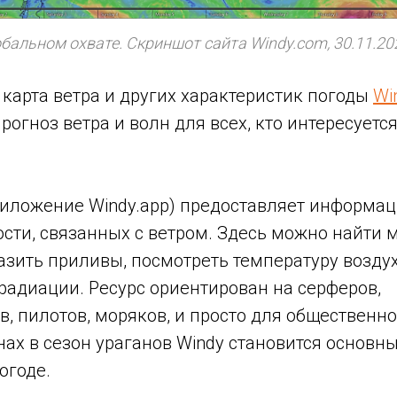
обальном охвате. Скриншот сайта Windy.com, 30.11.20
карта ветра и других характеристик погоды
Wi
рогноз ветра и волн для всех, кто интересует
риложение Windy.app) предоставляет информа
сти, связанных с ветром. Здесь можно найти 
азить приливы, посмотреть температуру возду
радиации. Ресурс ориентирован на серферов,
, пилотов, моряков, и просто для общественно
нах в сезон ураганов Windy становится основ
огоде.