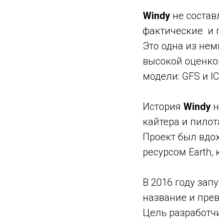
Windy
не состав
фактические и 
Это одна из не
высокой оценко
модели: GFS и I
История
Windy
н
кайтера и пилот
Проект был вдо
ресурсом Earth
В 2016 году зап
название и прев
Цель разработч