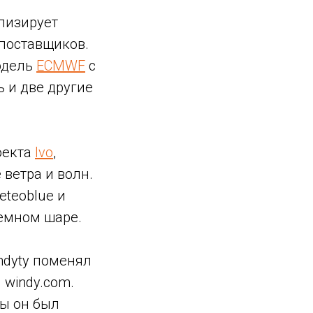
лизирует
поставщиков.
одель
ECMWF
с
 и две другие
оекта
Ivo
,
 ветра и волн.
teoblue и
земном шаре.
ndyty поменял
 windy.com.
бы он был