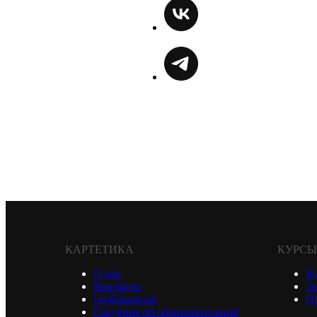
КАРТЕТИКА
КУРСЫ
О нас
К
Контакты
За
ГеоВакансии
Пр
Сведения об образовательной