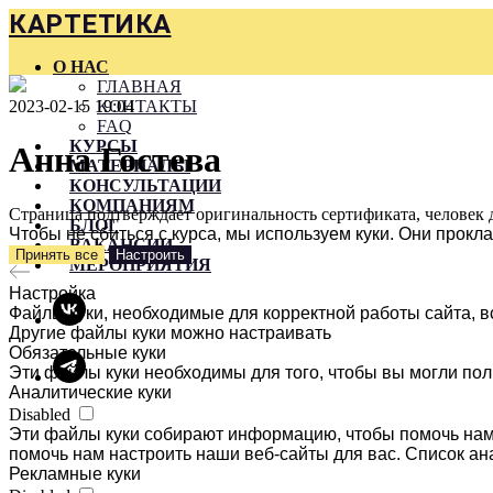
КАРТЕТИКА
О НАС
ГЛАВНАЯ
2023-02-15 19:04
КОНТАКТЫ
FAQ
КУРСЫ
Анна Гостева
МАТЕРИАЛЫ
КОНСУЛЬТАЦИИ
КОМПАНИЯМ
Страница подтверждает оригинальность сертификата, человек 
БЛОГ
Чтобы не сбиться с курса, мы используем куки. Они прок
ВАКАНСИИ
Принять все
Настроить
МЕРОПРИЯТИЯ
Настройка
Файлы куки, необходимые для корректной работы сайта, в
Другие файлы куки можно настраивать
Обязательные куки
Эти файлы куки необходимы для того, чтобы вы могли пол
Аналитические куки
Disabled
Эти файлы куки собирают информацию, чтобы помочь нам 
помочь нам настроить наши веб-сайты для вас. Список ан
Рекламные куки