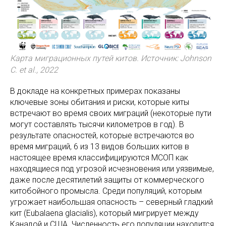
Карта миграционных путей китов. Источник: Johnson
C. et al., 2022
В докладе на конкретных примерах показаны
ключевые зоны обитания и риски, которые киты
встречают во время своих миграций (некоторые пути
могут составлять тысячи километров в год). В
результате опасностей, которые встречаются во
время миграций, 6 из 13 видов больших китов в
настоящее время классифицируются МСОП как
находящиеся под угрозой исчезновения или уязвимые,
даже после десятилетий защиты от коммерческого
китобойного промысла. Среди популяций, которым
угрожает наибольшая опасность – северный гладкий
кит (Eubalaena glacialis), который мигрирует между
Канадой и США. Численность его популяции находится