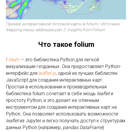
Пример интерактивной тепловой карты в folium / Источник:
Mapping messy addresses part 2: insights from Folium
Что такое folium
Folium
– это библиотека Python для легкой
визуализации геоданных. Она предоставляет Python-
интерфейс для
leaflet.js
, одной из лучших библиотек
JavaScript для создания интерактивных карт.
Простая в использовании и производительная
библиотека folium сочетает в себе мощь
leaflet
и
простоту Python, и это делает ее отличным
инструментом для создания интерактивных карт на
Python. Она позволяет использовать возможности
leaflet
из Jupyter и легко получать доступ к структурам
данных Python (например,
pandas
.
DataFrame
).