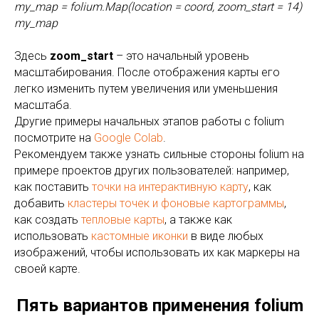
my_map = folium.Map(location = coord, zoom_start = 14)
my_map
Здесь
zoom_start
– это начальный уровень
масштабирования. После отображения карты его
легко изменить путем увеличения или уменьшения
масштаба.
Другие примеры начальных этапов работы с folium
посмотрите на
Google Colab
.
Рекомендуем также узнать сильные стороны folium на
примере проектов других пользователей: например,
как поставить
точки на интерактивную карту
, как
добавить
кластеры точек и фоновые картограммы
,
как создать
тепловые карты
, а также как
использовать
кастомные иконки
в виде любых
изображений, чтобы использовать их как маркеры на
своей карте.
Пять вариантов применения folium