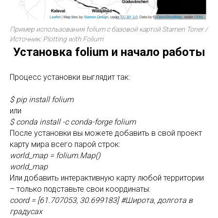
Пример использования folium с базовой картой Stamen Toner /
Источник: Plotting with Folium
Установка folium и начало работы
Процесс установки выглядит так:
$ pip install folium
или
$ conda install -c conda-forge folium
После установки вы можете добавить в свой проект
карту мира всего парой строк:
world_map = folium.Map()
world_map
Или добавить интерактивную карту любой территории
– только подставьте свои координаты:
coord = [61.707053, 30.699183] #Широта, долгота в
градусах