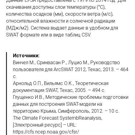
Данные
CFSR
предоставлены с 1979 по 2014 год. Для
скачивания доступны слои температуры (°C),
количества осадков (мм), скорости ветра (м/с),
относительной влажности и солнечной радиации
(МДж/м2). Система выдает данные в удобном для
SWAT формате или в виде таблиц CSV.
Источники:
Винчел М., Сринвасан Р., Луцио М., Руководство
пользователя для ArcSWAT 2012, Техас, 2013. – 464
с.
Арнольд О.П., Вильямс О.К., Теоретическая
документация SWAT, Техас, 2005. – 494 с.
Глущенко И.В., Методические проблемы подготовки
данных для построения SWAT-модели на
территорию Крыма, Симферополь, 2012. – 10 с.
The Climate Forecast SystembReanalysis,
[Электронный ресурс] – URL:
https://cfs.ncep.noaa.gov/cfsr/