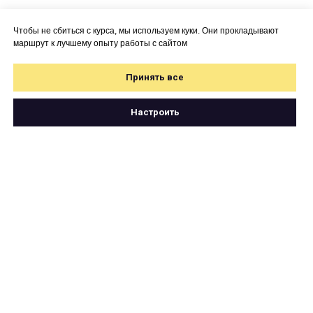
Чтобы не сбиться с курса, мы используем куки. Они прокладывают
маршрут к лучшему опыту работы с сайтом
Принять все
Настроить
Свяжитесь с нами
по почте
hello@cartetika.ru