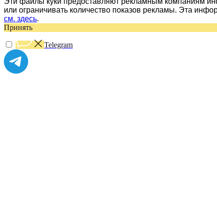
Эти файлы куки предоставляют рекламным компаниям инф
или ограничивать количество показов рекламы. Эта инфо
см. здесь
.
Принять
Telegram