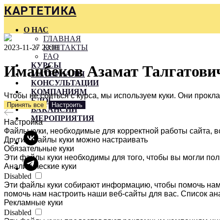
КАРТЕТИКА
О НАС
ГЛАВНАЯ
2023-11-27 23:01
КОНТАКТЫ
FAQ
КУРСЫ
Иманбеков Азамат Талгатови
МАТЕРИАЛЫ
КОНСУЛЬТАЦИИ
КОМПАНИЯМ
Чтобы не сбиться с курса, мы используем куки. Они прок
БЛОГ
Принять все
Настроить
ВАКАНСИИ
МЕРОПРИЯТИЯ
Настройка
Файлы куки, необходимые для корректной работы сайта, в
Другие файлы куки можно настраивать
Обязательные куки
Эти файлы куки необходимы для того, чтобы вы могли пол
Аналитические куки
Disabled
Эти файлы куки собирают информацию, чтобы помочь нам 
помочь нам настроить наши веб-сайты для вас. Список ан
Рекламные куки
Disabled