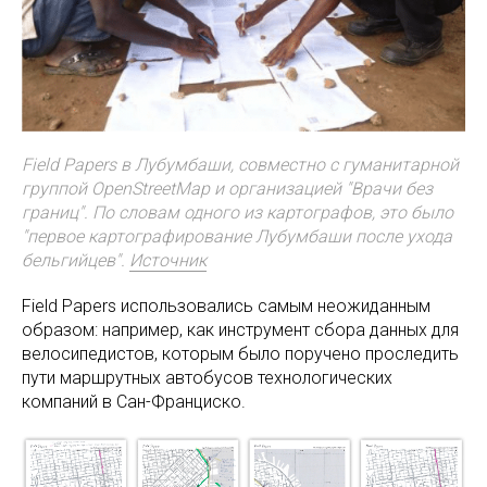
Field Papers в Лубумбаши, совместно с гуманитарной
группой OpenStreetMap и организацией "Врачи без
границ". По словам одного из картографов, это было
"первое картографирование Лубумбаши после ухода
бельгийцев".
Источник
Field Papers использовались самым неожиданным
образом: например, как инструмент сбора данных для
велосипедистов, которым было поручено проследить
пути маршрутных автобусов технологических
компаний в Сан-Франциско.