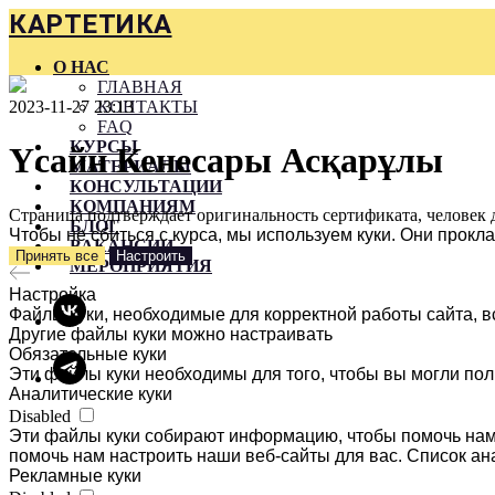
КАРТЕТИКА
О НАС
ГЛАВНАЯ
2023-11-27 23:13
КОНТАКТЫ
FAQ
КУРСЫ
Үсайн Кенесары Асқарұлы
МАТЕРИАЛЫ
КОНСУЛЬТАЦИИ
КОМПАНИЯМ
Страница подтверждает оригинальность сертификата, человек 
БЛОГ
Чтобы не сбиться с курса, мы используем куки. Они прок
ВАКАНСИИ
Принять все
Настроить
МЕРОПРИЯТИЯ
Настройка
Файлы куки, необходимые для корректной работы сайта, в
Другие файлы куки можно настраивать
Обязательные куки
Эти файлы куки необходимы для того, чтобы вы могли пол
Аналитические куки
Disabled
Эти файлы куки собирают информацию, чтобы помочь нам 
помочь нам настроить наши веб-сайты для вас. Список ан
Рекламные куки