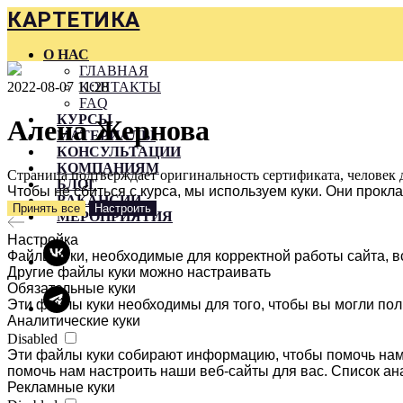
КАРТЕТИКА
О НАС
ГЛАВНАЯ
2022-08-07 11:28
КОНТАКТЫ
FAQ
КУРСЫ
Алена Жернова
МАТЕРИАЛЫ
КОНСУЛЬТАЦИИ
КОМПАНИЯМ
Страница подтверждает оригинальность сертификата, человек 
БЛОГ
Чтобы не сбиться с курса, мы используем куки. Они прок
ВАКАНСИИ
Принять все
Настроить
МЕРОПРИЯТИЯ
Настройка
Файлы куки, необходимые для корректной работы сайта, в
Другие файлы куки можно настраивать
Обязательные куки
Эти файлы куки необходимы для того, чтобы вы могли пол
Аналитические куки
Disabled
Эти файлы куки собирают информацию, чтобы помочь нам 
помочь нам настроить наши веб-сайты для вас. Список ан
Рекламные куки