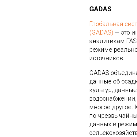
GADAS
Глобальная сист
(GADAS)
— это и
аналитикам FAS
режиме реально
источников.
GADAS объединя
данные об осад
культур, данные
водоснабжении,
многое другое. 
по чрезвычайны
данных в режим
сельскохозяйств