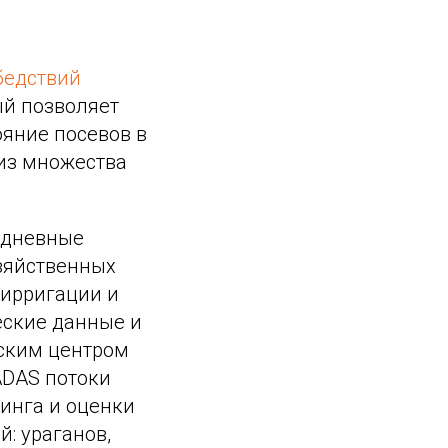
бедствий
ый позволяет
ояние посевов в
из множества
едневные
озяйственных
 ирригации и
еские данные и
нским центром
ADAS потоки
инга и оценки
: ураганов,