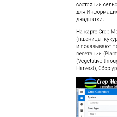
состоянии сель
для Информацио
двадцатки.
На карте Crop M
(пшеницы, кукур
и показывают п
вегетации (Plant
(Vegetative thro
Harvest), Сбор у