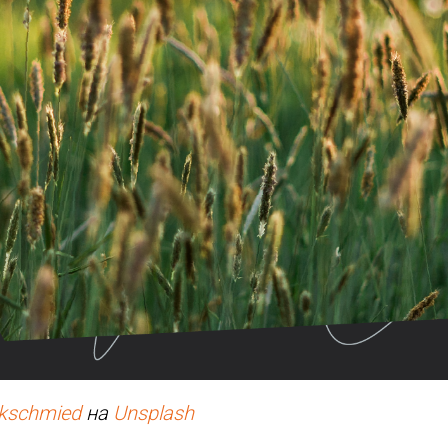
kschmied
на
Unsplash