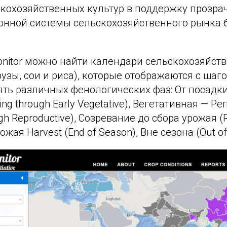
скохозяйственных культур в поддержку прозра
нной системы сельскохозяйственного рынка
onitor можно найти календари сельскохозяйст
узы, сои и риса), которые отображаются с шаг
ять различных фенологических фаз: От посадк
ing through Early Vegetative), Вегетативная — Р
ugh Reproductive), Созревание до сбора урожая (R
рожая Harvest (End of Season), Вне сезона (Out of