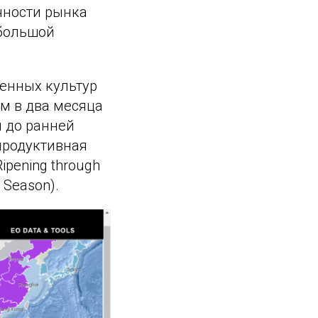
чности рынка
 большой
венных культур
ом в два месяца
и до ранней
епродуктивная
ipening through
 Season).