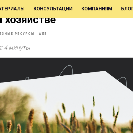
рытых сервисов с данным
АТЕРИАЛЫ
КОНСУЛЬТАЦИИ
КОМПАНИЯМ
БЛО
 хозяйстве
ЕЗНЫЕ РЕСУРСЫ
WEB
: 4 минуты