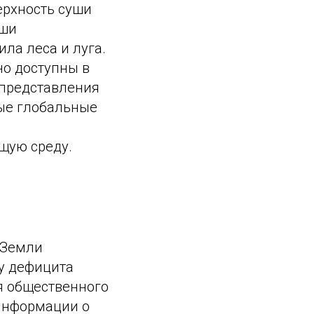
ерхность суши
уши
ила леса и луга.
о доступны в
 представления
тые глобальные
щую среду.
 Земли
у дефицита
ля общественного
 информации о