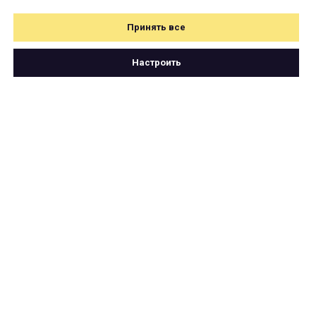
Принять все
Настроить
Свяжитесь с нами
по почте
hello@cartetika.ru
или телеграму