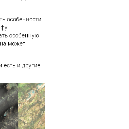
ать особенности
ефу
дать особенную
ана может
и есть и другие