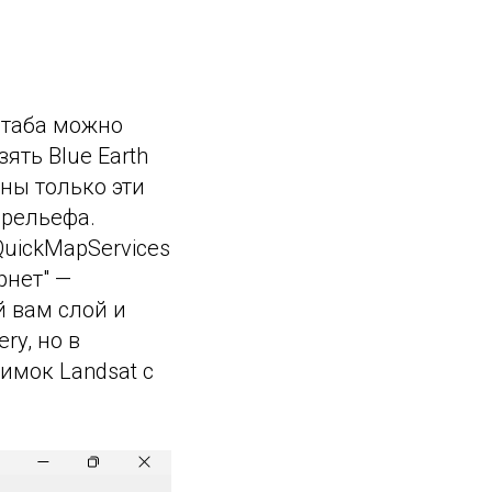
штаба можно
зять Blue Earth
аны только эти
 рельефа.
uickMapServices
рнет" —
й вам слой и
ry, но в
имок Landsat с