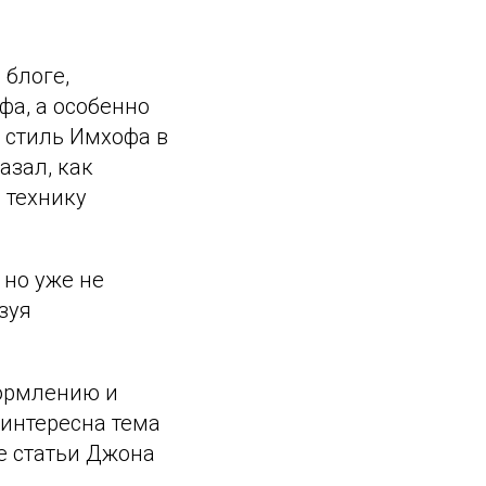
 блоге,
фа, а особенно
 стиль Имхофа в
казал, как
 технику
, но уже не
зуя
формлению и
 интересна тема
е статьи Джона