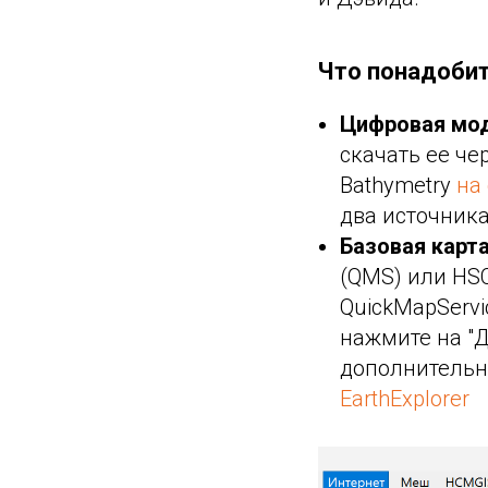
Что понадоби
Цифровая мод
скачать ее че
Bathymetry
на
два источник
Базовая карт
(QMS) или HS
QuickMapServi
нажмите на "Д
дополнительны
EarthExplorer