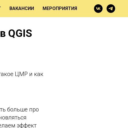
Г
ВАКАНСИИ
МЕРОПРИЯТИЯ
в QGIS
о такое ЦМР и как
ать больше про
новляться
делаем эффект