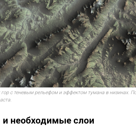
 гор с теневым рельефом и эффектом тумана в низинах. П
аста.
 и необходимые слои