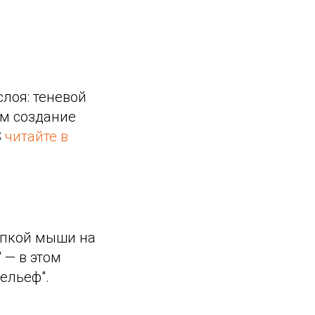
слоя: теневой
ем создание
S
читайте в
опкой мыши на
 — в этом
ельеф".