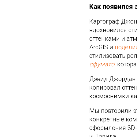
Как появился 
Картограф Джон 
вдохновился ст
оттенками и атм
ArcGIS и
подели
стилизовать ре
сфумато
, котор
Дэвид Джордан 
копировал оттен
космоснимки ка
Мы повторили эт
конкретные ком
оформления 3D-
и Дэвида.