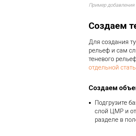
Пример добавления 
Создаем т
Для создания ту
рельеф и сам с
теневого рельеф
отдельной стать
Создаем объе
Подгрузите б
слой ЦМР и от
разделе в пол