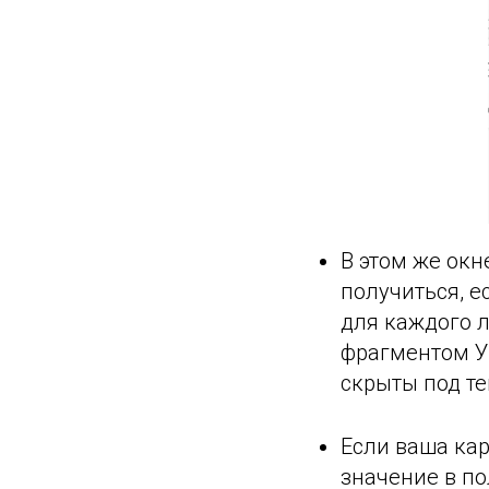
В этом же окн
получиться, е
для каждого л
фрагментом Ур
скрыты под те
Если ваша кар
значение в по