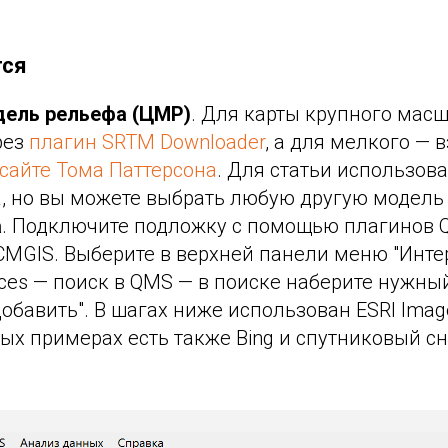
тся
ель рельефа (ЦМР)
. Для карты крупного мас
рез
плагин SRTM Downloader
, а для мелкого — в
 сайте Тома Паттерсона
. Для статьи использов
а, но вы можете выбрать любую другую модель
а
. Подключите подложку с помощью плагинов Q
CMGIS. Выберите в верхней панели меню "Инте
ces — поиск в QMS — в поиске наберите нужны
обавить". В шагах ниже использован ESRI Image
х примерах есть также Bing и спутниковый сн