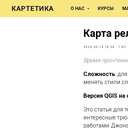
КАРТЕТИКА
О НАС
КУРСЫ
М
Карта ре
2024-06-10 18:28
ГИС
Время прочтения
Сложность
: дл
менять стили сл
Версия QGIS на 
Это статья для 
интересные трю
работами Джона