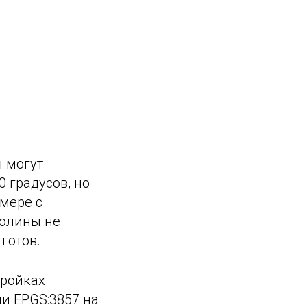
ы могут
0 градусов, но
мере с
долины не
готов.
тройках
ии EPGS:3857 на