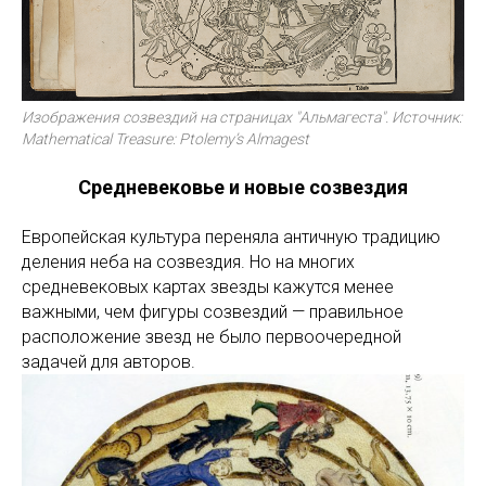
Изображения созвездий на страницах "Альмагеста". Источник:
Mathematical Treasure: Ptolemy’s Almagest
Средневековье и новые созвездия
Европейская культура переняла античную традицию
деления неба на созвездия. Но на многих
средневековых картах звезды кажутся менее
важными, чем фигуры созвездий — правильное
расположение звезд не было первоочередной
задачей для авторов.