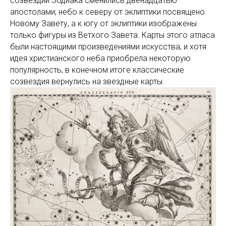
созвездий Зодиака сменились двенадцатью
апостолами; небо к северу от эклиптики посвящено
Новому Завету, а к югу от эклиптики изображены
только фигуры из Ветхого Завета. Карты этого атласа
были настоящими произведениями искусства, и хотя
идея христианского неба приобрела некоторую
популярность, в конечном итоге классические
созвездия вернулись на звездные карты.