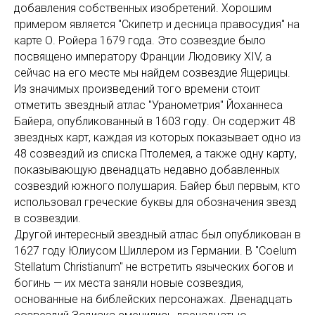
добавления собственных изобретений. Хорошим
примером является "Скипетр и десница правосудия" на
карте О. Ройера 1679 года. Это созвездие было
посвящено императору Франции Людовику XIV, а
сейчас на его месте мы найдем созвездие Ящерицы.
Из значимых произведений того времени стоит
отметить звездный атлас "Уранометрия" Йоханнеса
Байера, опубликованный в 1603 году. Он содержит 48
звездных карт, каждая из которых показывает одно из
48 созвездий из списка Птолемея, а также одну карту,
показывающую двенадцать недавно добавленных
созвездий южного полушария. Байер был первым, кто
использовал греческие буквы для обозначения звезд
в созвездии.
Другой интересный звездный атлас был опубликован в
1627 году Юлиусом Шиллером из Германии. В "Coelum
Stellatum Christianum" не встретить языческих богов и
богинь — их места заняли новые созвездия,
основанные на библейских персонажах. Двенадцать