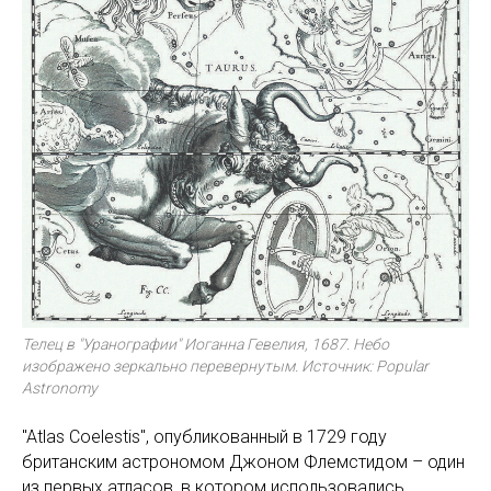
Телец в "Уранографии" Иоганна Гевелия, 1687. Небо
изображено зеркально перевернутым. Источник: Popular
Astronomy
"Atlas Coelestis", опубликованный в 1729 году
британским астрономом Джоном Флемстидом – один
из первых атласов, в котором использовались