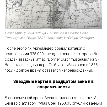
Созвездия Ориона, Тельца, Близнецов и Малого Пса в
"Уранографии" Боде (1801). Источник: WallHapp Catalogue
После этого Ф. Аргеландер создал каталог с
положениями 325 000 звезд, на основе которого был
создан звездный атлас "Bonner Durchmusterung" из 37
больших звездных карт. Он был опубликован в 1863
году и долгое время оставался непревзойденным.
Звездные карты в двадцатом веке и в
современности
В современной эре небесных атласов отличается А.
Беквар с атласом "Atlas Coeli 1950.0", опубликованным