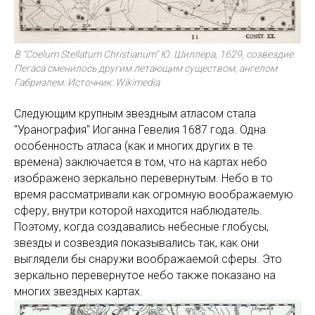
В "Coelum Stellatum Christianum" Ю. Шиллера, 1629, созвездие
Пегаса сменилось другим летающим существом, ангелом
Габриэлем. Источник: Wikimedia
Следующим крупным звездным атласом стала
"Уранография" Иоганна Гевелия 1687 года. Одна
особенность атласа (как и многих других в те
времена) заключается в том, что на картах небо
изображено зеркально перевернутым. Небо в то
время рассматривали как огромную воображаемую
сферу, внутри которой находится наблюдатель.
Поэтому, когда создавались небесные глобусы,
звезды и созвездия показывались так, как они
выглядели бы снаружи воображаемой сферы. Это
зеркально перевернутое небо также показано на
многих звездных картах.