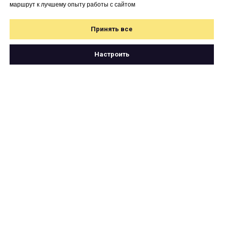
маршрут к лучшему опыту работы с сайтом
Принять все
Настроить
Свяжитесь с нами
по почте
hello@cartetika.ru