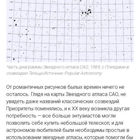
Часть диаграммы Звездного атласа САО, 1969, с Плеядами в
созвездии Тельца Источник: Popular Astronomy
От романтичных рисунков былых времен ничего не
осталось. Глядя на карты Звездного атласа САО, не
увидеть даже названий классических созвездий.
Приоритеты поменялись, и к XX веку возникла другая
потребность — все больше энтузиастов могли
позволить себе купить небольшой телескоп, и для
астрономов-любителей были необходимы простые в
использовании звездные атласы, которые помогли бы