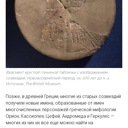
Фрагмент круглой глиняной таблички с изображением
созвездий, Новоассирийский период, ок. 650 лет до н. э.
Источник: The British Museum
Позже, в древней Греции, многие из старых созвездий
получили новые имена, образованные от имен
многочисленных персонажей греческой мифологии.
Орион, Кассиопея, Цефей, Андромеда и Геркулес —
многих из них их все еще можно найти на