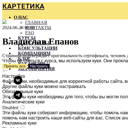
КАРТЕТИКА
О НАС
ГЛАВНАЯ
2024-06-20 06:01
КОНТАКТЫ
FAQ
КУРСЫ
Владислав Епанов
МАТЕРИАЛЫ
КОНСУЛЬТАЦИИ
КОМПАНИЯМ
Страница подтверждает оригинальность сертификата, человек 
БЛОГ
Чтобы не сбиться с курса, мы используем куки. Они прок
ВАКАНСИИ
Принять все
Настроить
МЕРОПРИЯТИЯ
Настройка
Файлы куки, необходимые для корректной работы сайта, в
Другие файлы куки можно настраивать
Обязательные куки
Эти файлы куки необходимы для того, чтобы вы могли пол
Аналитические куки
Disabled
Эти файлы куки собирают информацию, чтобы помочь нам 
помочь нам настроить наши веб-сайты для вас. Список ан
Рекламные куки