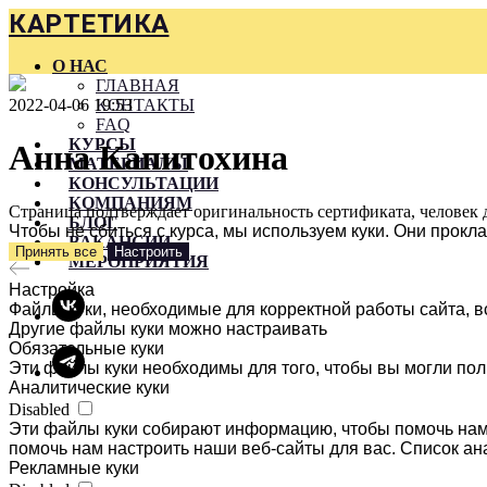
КАРТЕТИКА
О НАС
ГЛАВНАЯ
2022-04-06 19:53
КОНТАКТЫ
FAQ
КУРСЫ
Анна Капитохина
МАТЕРИАЛЫ
КОНСУЛЬТАЦИИ
КОМПАНИЯМ
Страница подтверждает оригинальность сертификата, человек 
БЛОГ
Чтобы не сбиться с курса, мы используем куки. Они прок
ВАКАНСИИ
Принять все
Настроить
МЕРОПРИЯТИЯ
Настройка
Файлы куки, необходимые для корректной работы сайта, в
Другие файлы куки можно настраивать
Обязательные куки
Эти файлы куки необходимы для того, чтобы вы могли пол
Аналитические куки
Disabled
Эти файлы куки собирают информацию, чтобы помочь нам 
помочь нам настроить наши веб-сайты для вас. Список ан
Рекламные куки