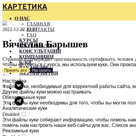
КАРТЕТИКА
О НАС
ГЛАВНАЯ
2022-12-22 22:17
КОНТАКТЫ
FAQ
КУРСЫ
Вячеслав Барышев
МАТЕРИАЛЫ
КОНСУЛЬТАЦИИ
КОМПАНИЯМ
Страница подтверждает оригинальность сертификата, человек 
БЛОГ
Чтобы не сбиться с курса, мы используем куки. Они прок
ВАКАНСИИ
Принять все
Настроить
МЕРОПРИЯТИЯ
Настройка
Файлы куки, необходимые для корректной работы сайта, в
Другие файлы куки можно настраивать
Обязательные куки
Эти файлы куки необходимы для того, чтобы вы могли пол
Аналитические куки
Disabled
Эти файлы куки собирают информацию, чтобы помочь нам 
помочь нам настроить наши веб-сайты для вас. Список ан
Рекламные куки