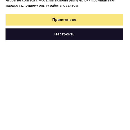
Чтобы не сбиться с курса, мы используем куки. Они прокладывают
маршрут к лучшему опыту работы с сайтом
Принять все
Настроить
Свяжитесь с нами
по почте
hello@cartetika.ru