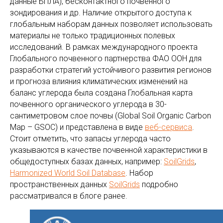
данные БПЛА), бесконтактного почвенного
зондирования и др. Наличие открытого доступа к
глобальным наборам данных позволяет использовать
материалы не только традиционных полевых
исследований. В рамках международного проекта
Глобального почвенного партнерства ФАО ООН для
разработки стратегий устойчивого развития регионов
и прогноза влияния климатических изменений на
баланс углерода была создана Глобальная карта
почвенного органического углерода в 30-
сантиметровом слое почвы (Global Soil Organic Carbon
Map – GSOC) и представлена в виде
веб-сервиса
.
Стоит отметить, что запасы углерода часто
указываются в качестве почвенной характеристики в
общедоступных базах данных, например:
SoilGrids
,
Harmonized World Soil Database
. Набор
пространственных данных
SoilGrids
подробно
рассматривался в блоге ранее.