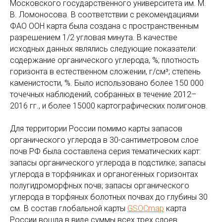
Московского государственного университета им. М.
В. Ломоносова. В соответствии с рекомендациями
ФАО ООН карта была создана с пространственным
разрешением 1/2 угловая минута. В качестве
исходных данных являлись следующие показатели:
содержание органического углерода, %; плотность
горизонта в естественном сложении, г/см³; степень
каменистости, %. Было использовано более 150 000
точечных наблюдений, собранных в течение 2012–
2016 гг., и более 15000 картографических полигонов.
Для территории России помимо карты запасов
органического углерода в 30-сантиметровом слое
почв РФ была составлена серия тематических карт:
запасы органического углерода в подстилке; запасы
углерода в торфяниках и органогенных горизонтах
полугидроморфных почв; запасы органического
углерода в торфяных болотных почвах до глубины 30
см. В состав глобальной карты
GSOCmap
карта
России вошла в виде суммы всех трех слоев