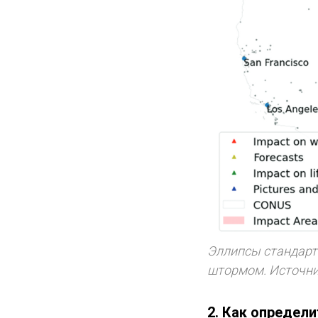
Эллипсы стандарт
штормом. Источник
2. Как определ