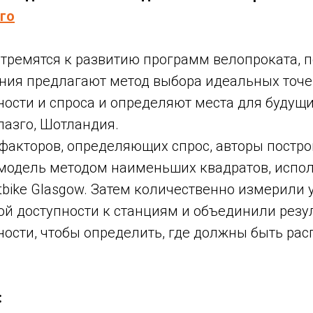
зго
стремятся к развитию программ велопроката, 
ания предлагают метод выбора идеальных точ
ности и спроса и определяют места для будущи
лазго, Шотландия.
факторов, определяющих спрос, авторы постр
модель методом наименьших квадратов, испол
tbike Glasgow. Затем количественно измерили 
ой доступности к станциям и объединили резу
пности, чтобы определить, где должны быть ра
: