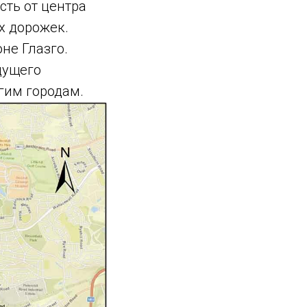
сть от центра
х дорожек.
оне Глазго.
дущего
гим городам.