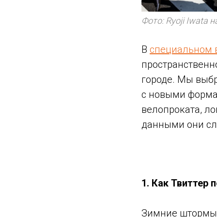
Фото: Ryoji Iwata 
В
специальном 
пространственн
городе. Мы выбр
с новыми форма
велопроката, ло
данными они сл
1. Как Твиттер 
Зимние штормы 