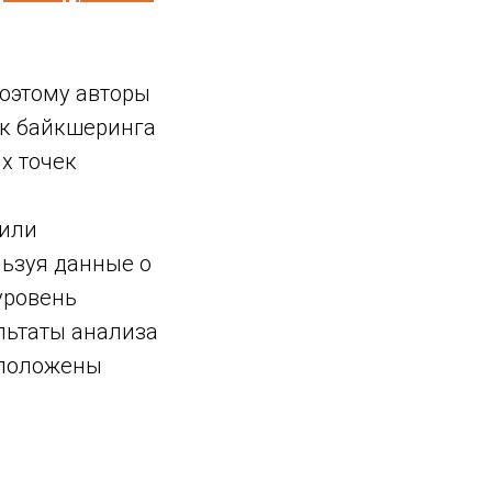
поэтому авторы
ек байкшеринга
х точек
оили
ьзуя данные о
уровень
льтаты анализа
сположены