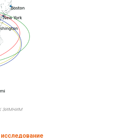
х зимним
–
исследование