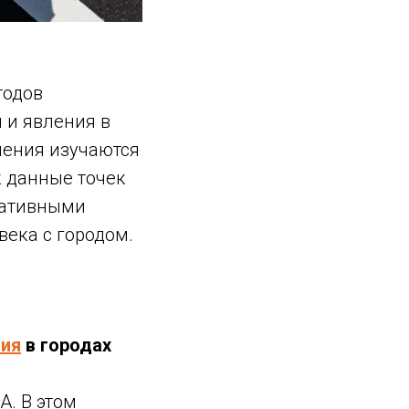
тодов
 и явления в
ления изучаются
к данные точек
тративными
ека с городом.
вия
в городах
. В этом