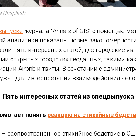
на Unsplash
выпуске
журнала "Annals of GIS" с помощью ме
ой аналитики показаны новые закономерности
али пять интересных статей, где городские яв
ми открытых городских геоданных, такими ка
кации Airbnb и твиты. В сочетании с админис
ужат для интерпретации взаимодействия челов
Пять интересных статей из спецвыпуска
помогает понять
реакцию на стихийные бедст
– распространенное стихийное бедствие в США