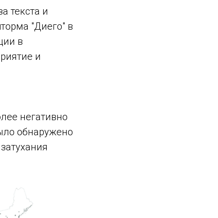
а текста и
торма "Диего" в
ции в
приятие и
лее негативно
Было обнаружено
 затухания