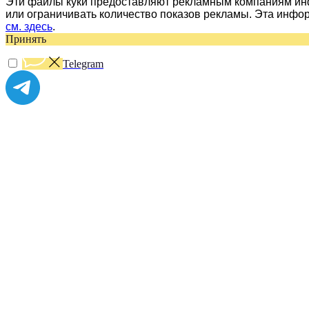
Эти файлы куки предоставляют рекламным компаниям инф
или ограничивать количество показов рекламы. Эта инфо
см. здесь
.
Принять
Telegram