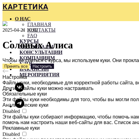
КАРТЕТИКА
О НАС
ГЛАВНАЯ
2025-04-21 10:02
КОНТАКТЫ
FAQ
КУРСЫ
Соловых Алиса
МАТЕРИАЛЫ
КОНСУЛЬТАЦИИ
КОМПАНИЯМ
Чтобы не сбиться с курса, мы используем куки. Они прок
БЛОГ
Принять все
Настроить
ВАКАНСИИ
МЕРОПРИЯТИЯ
Настройка
Файлы куки, необходимые для корректной работы сайта, в
Другие файлы куки можно настраивать
Обязательные куки
Эти файлы куки необходимы для того, чтобы вы могли пол
Аналитические куки
Disabled
Эти файлы куки собирают информацию, чтобы помочь нам 
помочь нам настроить наши веб-сайты для вас. Список ан
Рекламные куки
Disabled