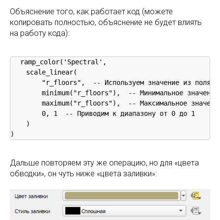
Объяснение того, как работает код (можете
копировать полностью, объяснение не будет влиять
на работу кода):
ramp_color('Spectral',

    scale_linear(

        "r_floors",  -- Используем значение из поля r_
        minimum("r_floors"),  -- Минимальное значение 
        maximum("r_floors"),  -- Максимальное значение
        0, 1  -- Приводим к диапазону от 0 до 1

    )

Дальше повторяем эту же операцию, но для «цвета
обводки», он чуть ниже «цвета заливки»: