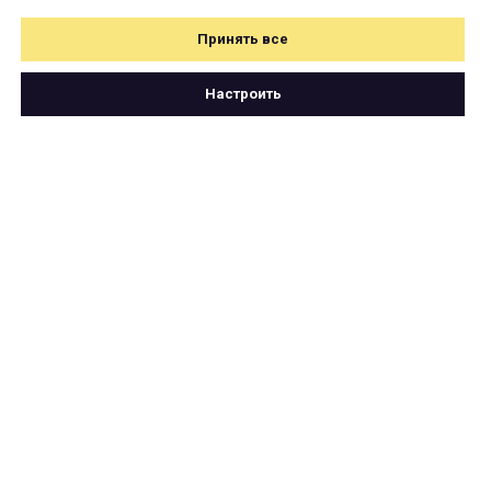
Принять все
Настроить
Свяжитесь с нами
по почте
hello@cartetika.ru
или телеграму