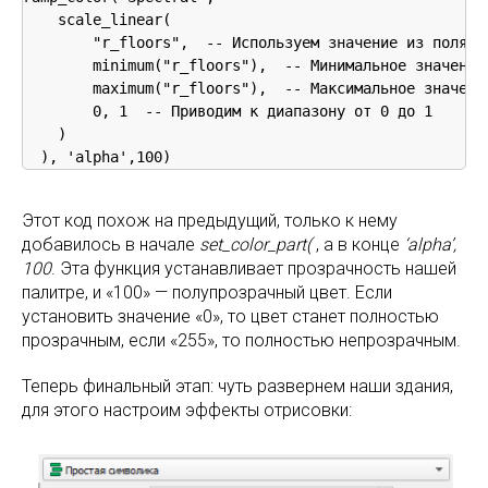
    scale_linear(

        "r_floors",  -- Используем значение из поля r_
        minimum("r_floors"),  -- Минимальное значение 
        maximum("r_floors"),  -- Максимальное значение
        0, 1  -- Приводим к диапазону от 0 до 1

    )

Этот код похож на предыдущий, только к нему
добавилось в начале
set_color_part(
, а в конце
‘alpha’,
100
. Эта функция устанавливает прозрачность нашей
палитре, и «100» — полупрозрачный цвет. Если
установить значение «0», то цвет станет полностью
прозрачным, если «255», то полностью непрозрачным.
Теперь финальный этап: чуть развернем наши здания,
для этого настроим эффекты отрисовки: