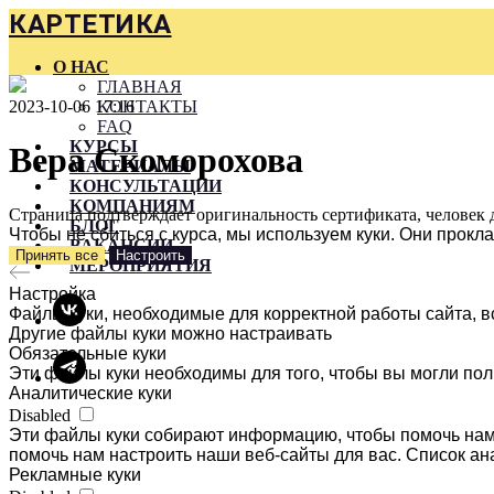
КАРТЕТИКА
О НАС
ГЛАВНАЯ
2023-10-06 17:16
КОНТАКТЫ
FAQ
КУРСЫ
Вера Скоморохова
МАТЕРИАЛЫ
КОНСУЛЬТАЦИИ
КОМПАНИЯМ
Страница подтверждает оригинальность сертификата, человек 
БЛОГ
Чтобы не сбиться с курса, мы используем куки. Они прок
ВАКАНСИИ
Принять все
Настроить
МЕРОПРИЯТИЯ
Настройка
Файлы куки, необходимые для корректной работы сайта, в
Другие файлы куки можно настраивать
Обязательные куки
Эти файлы куки необходимы для того, чтобы вы могли пол
Аналитические куки
Disabled
Эти файлы куки собирают информацию, чтобы помочь нам 
помочь нам настроить наши веб-сайты для вас. Список ан
Рекламные куки