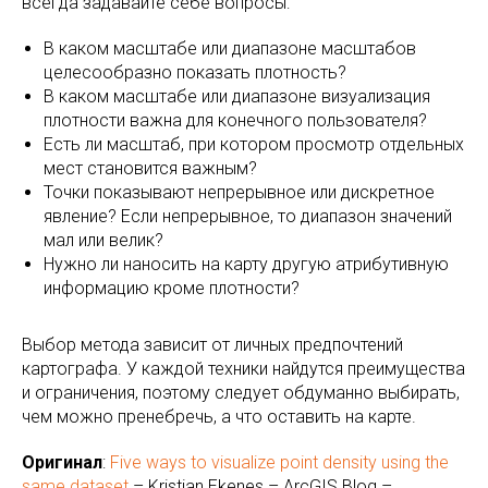
всегда задавайте себе вопросы:
В каком масштабе или диапазоне масштабов
целесообразно показать плотность?
В каком масштабе или диапазоне визуализация
плотности важна для конечного пользователя?
Есть ли масштаб, при котором просмотр отдельных
мест становится важным?
Точки показывают непрерывное или дискретное
явление? Если непрерывное, то диапазон значений
мал или велик?
Нужно ли наносить на карту другую атрибутивную
информацию кроме плотности?
Выбор метода зависит от личных предпочтений
картографа. У каждой техники найдутся преимущества
и ограничения, поэтому следует обдуманно выбирать,
чем можно пренебречь, а что оставить на карте.
Оригинал
:
Five ways to visualize point density using the
same dataset
– Kristian Ekenes – ArcGIS Blog –