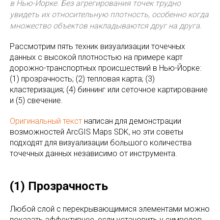
в Нью-Йорке. Без агрегирования точек трудно
увидеть их относительную плотность, особенно когда
множество объектов накладываются друг на друга.
Рассмотрим пять техник визуализации точечных
данных с высокой плотностью на примере карт
дорожно-транспортных происшествий в Нью-Йорке:
(1) прозрачность; (2) тепловая карта; (3)
кластеризация; (4) биннинг или сеточное картирование
и (5) свечение.
Оригинальный текст
написан для демонстрации
возможностей ArcGIS Maps SDK, но эти советы
подходят для визуализации большого количества
точечных данных независимо от инструмента.
(1) Прозрачность
Любой слой с перекрывающимися элементами можно
показать эффективнее, если установить у символов