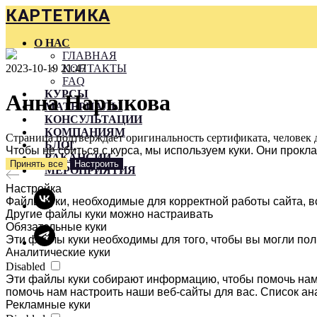
КАРТЕТИКА
О НАС
ГЛАВНАЯ
2023-10-19 21:47
КОНТАКТЫ
FAQ
КУРСЫ
Анна Нарыкова
МАТЕРИАЛЫ
КОНСУЛЬТАЦИИ
КОМПАНИЯМ
Страница подтверждает оригинальность сертификата, человек 
БЛОГ
Чтобы не сбиться с курса, мы используем куки. Они прок
ВАКАНСИИ
Принять все
Настроить
МЕРОПРИЯТИЯ
Настройка
Файлы куки, необходимые для корректной работы сайта, в
Другие файлы куки можно настраивать
Обязательные куки
Эти файлы куки необходимы для того, чтобы вы могли пол
Аналитические куки
Disabled
Эти файлы куки собирают информацию, чтобы помочь нам 
помочь нам настроить наши веб-сайты для вас. Список ан
Рекламные куки